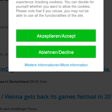
experience (tracking cookies). You can decide for
yourself whether you want to allow the cookies.
Please note that if you refuse, you may not be
able to use all the functionalities of the site.
.
.2.) stehen jetzt die
Akzeptieren/Accept
Ablehnen/Decline
ein, mit denen viele
Weitere Informationen/More information
inD game award: Azul, Clans of Caledonia,
sa in Deutschland
(MinD) ihren
/ Vienna gets back its games festival in 2
9 nach dreijähriger Pause