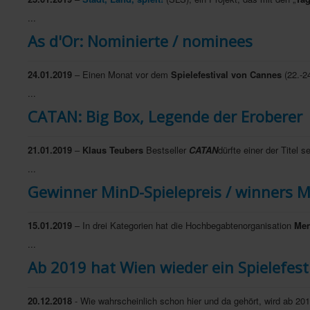
...
As d'Or: Nominierte / nominees
24.01.2019
– Einen Monat vor dem
Spielefestival von Cannes
(22.-24
...
CATAN: Big Box, Legende der Eroberer
21.01.2019
–
Klaus Teubers
Bestseller
CATAN
dürfte einer der Titel s
...
Gewinner MinD-Spielepreis / winners M
15.01.2019
– In drei Kategorien hat die Hochbegabtenorganisation
Men
...
Ab 2019 hat Wien wieder ein Spielefest 
20.12.2018
- Wie wahrscheinlich schon hier und da gehört, wird ab 201