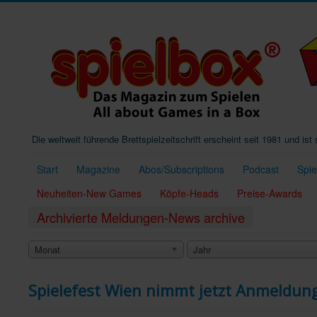
Die weltweit führende Brettspielzeitschrift erscheint seit 1981 und is
Start
Magazine
Abos/Subscriptions
Podcast
Spi
Neuheiten-New Games
Köpfe-Heads
Preise-Awards
Archivierte Meldungen-News archive
Monat
Jahr
Spielefest Wien nimmt jetzt Anmeldung