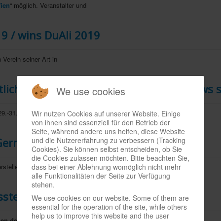
Wien
“ möglich. Veranstalter und
9 / wins DuAli 2019
 Verein seiner Art in
lich / 2nd SPIEL DOCH! in Duisburg grows si
We use cookies
9.-31.3. wird
deutlich größer und
Wir nutzen Cookies auf unserer Website. Einige
von ihnen sind essenziell für den Betrieb der
Seite, während andere uns helfen, diese Website
und die Nutzererfahrung zu verbessern (Tracking
 German game sales + 9 %
Cookies). Sie können selbst entscheiden, ob Sie
die Cookies zulassen möchten. Bitte beachten Sie,
dass bei einer Ablehnung womöglich nicht mehr
rstellern im
Deutschen Verband
alle Funktionalitäten der Seite zur Verfügung
stehen.
sstelle
We use cookies on our website. Some of them are
essential for the operation of the site, while others
help us to improve this website and the user
en des Gesellschaftsspiels
“ (7.-8.9.) im