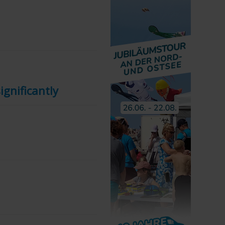
gnificantly