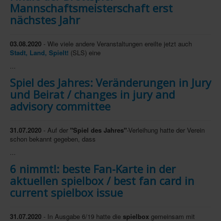
Mannschaftsmeisterschaft erst
In eigener Sache-On our own behalf
nächstes Jahr
Archivierte Meldungen-News archive
03.08.2020
- Wie viele andere Veranstaltungen ereilte jetzt auch
Stadt, Land, Spielt!
(SLS) eine
...
Spiel des Jahres: Veränderungen in Jury
und Beirat / changes in jury and
advisory committee
31.07.2020
- Auf der
"Spiel des Jahres"
-Verleihung hatte der Verein
schon bekannt gegeben, dass
...
6 nimmt!: beste Fan-Karte in der
aktuellen spielbox / best fan card in
current spielbox issue
31.07.2020
- In Ausgabe 6/19 hatte die
spielbox
gemeinsam mit