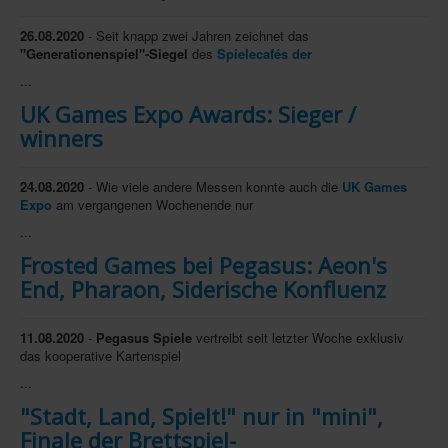
Infos
26.08.2020
- Seit knapp zwei Jahren zeichnet das
"Generationenspiel"-Siegel
des
Spielecafés der
Shop
...
Download spielbox Special 2025
UK Games Expo Awards: Sieger /
winners
Newsletter
Spieledatenbank
24.08.2020
- Wie viele andere Messen konnte auch die
UK Games
Premium login
Expo
am vergangenen Wochenende nur
...
Neuheiten-New Games
Frosted Games bei Pegasus: Aeon's
Köpfe-Heads
End, Pharaon, Siderische Konfluenz
Preise-Awards
11.08.2020
Branchen-/Wirtschaftsnews
-
Pegasus Spiele
vertreibt seit letzter Woche exklusiv
das kooperative Kartenspiel
Interviews
...
Crowdfunding
"Stadt, Land, Spielt!" nur in "mini",
Finale der Brettspiel-
Veranstaltungen-Events