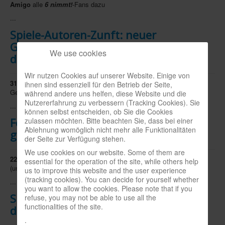
Amigo
alle
6 nimmt!
-Fans dazu
...
Spiele-Autoren-Zunft: neuer
Geschäftsführer / new managing
We use cookies
director
Wir nutzen Cookies auf unserer Website. Einige von
31.07.2020
-
Hans-Peter Stoll
(46, Foto) wird zum 1.8. neuer
ihnen sind essenziell für den Betrieb der Seite,
Geschäftsführer der
während andere uns helfen, diese Website und die
Nutzererfahrung zu verbessern (Tracking Cookies). Sie
...
können selbst entscheiden, ob Sie die Cookies
Feuerwehr-Unimog von rolly toys zu
zulassen möchten. Bitte beachten Sie, dass bei einer
Ablehnung womöglich nicht mehr alle Funktionalitäten
gewinnen
der Seite zur Verfügung stehen.
We use cookies on our website. Some of them are
22.07.2020
- Weil unter spielbox-Lesern ja auch eine Menge Eltern
essential for the operation of the site, while others help
(und Großeltern, Tanten,
us to improve this website and the user experience
(tracking cookies). You can decide for yourself whether
...
you want to allow the cookies. Please note that if you
Spiel des Jahres: Pictures, Kennerspiel
refuse, you may not be able to use all the
functionalities of the site.
des Jahres: Die Crew
.