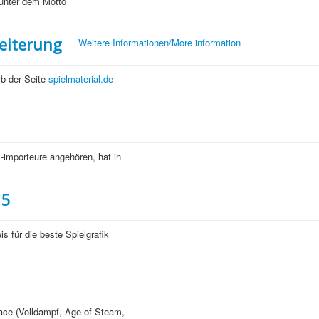
 unter dem Motto
eiterung
Weitere Informationen/More information
b der Seite
spielmaterial.de
-importeure angehören, hat in
15
s für die beste Spielgrafik
ace (Volldampf, Age of Steam,