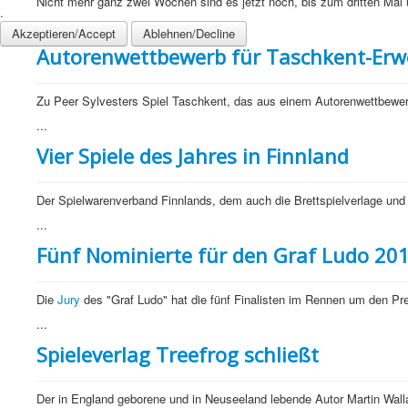
Nicht mehr ganz zwei Wochen sind es jetzt noch, bis zum dritten Mal
.
...
Akzeptieren/Accept
Ablehnen/Decline
Autorenwettbewerb für Taschkent-Erw
Zu Peer Sylvesters Spiel Taschkent, das aus einem Autorenwettbewer
...
Vier Spiele des Jahres in Finnland
Der Spielwarenverband Finnlands, dem auch die Brettspielverlage und 
...
Fünf Nominierte für den Graf Ludo 20
Die
Jury
des "Graf Ludo" hat die fünf Finalisten im Rennen um den Prei
...
Spieleverlag Treefrog schließt
Der in England geborene und in Neuseeland lebende Autor Martin Wall