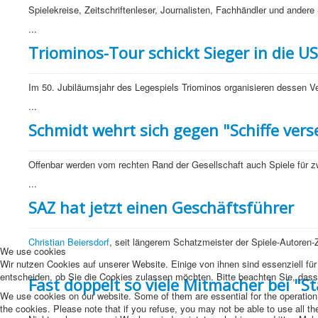
Spielekreise, Zeitschriftenleser, Journalisten, Fachhändler und andere
...
Triominos-Tour schickt Sieger in die U
Im 50. Jubiläumsjahr des Legespiels Triominos organisieren dessen Ve
...
Schmidt wehrt sich gegen "Schiffe ve
Offenbar werden vom rechten Rand der Gesellschaft auch Spiele für z
...
SAZ hat jetzt einen Geschäftsführer
Christian Beiersdorf
, seit längerem Schatzmeister der Spiele-Autoren-
We use cookies
...
Wir nutzen Cookies auf unserer Website. Einige von ihnen sind essenziell fü
entscheiden, ob Sie die Cookies zulassen möchten. Bitte beachten Sie, dass 
Fast doppelt so viele Mitmacher bei "Sta
We use cookies on our website. Some of them are essential for the operation o
the cookies. Please note that if you refuse, you may not be able to use all the 