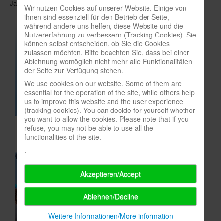
Jahr.
Wir nutzen Cookies auf unserer Website. Einige von
In eigener Sache-On our own behalf
ihnen sind essenziell für den Betrieb der Seite,
während andere uns helfen, diese Website und die
Archivierte Meldungen-News archive
Nutzererfahrung zu verbessern (Tracking Cookies). Sie
können selbst entscheiden, ob Sie die Cookies
zulassen möchten. Bitte beachten Sie, dass bei einer
Ablehnung womöglich nicht mehr alle Funktionalitäten
der Seite zur Verfügung stehen.
We use cookies on our website. Some of them are
essential for the operation of the site, while others help
us to improve this website and the user experience
(tracking cookies). You can decide for yourself whether
you want to allow the cookies. Please note that if you
refuse, you may not be able to use all the
functionalities of the site.
.
Akzeptieren/Accept
Ablehnen/Decline
Weitere Informationen/More information