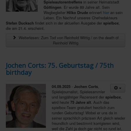
Spieleautorentreffens
in seiner Heimatstadt
Göttingen
. Er wurde 89 Jahre alt. Sein
In eigener Sache-On our own behalf
Wegbegleiter
Hilko Drude
erinnert
hier
an sein
Archivierte Meldungen-News archive
Leben. Ein Nachruf unseres Chefredakteurs
Stefan Ducksch
findet sich in der aktuellen Ausgabe der
spielbox
,
die am 21.4. erscheint.
Weiterlesen: Zum Tod von Reinhold Wittig / on the death of
Reinhold Wittig
Jochen Corts: 75. Geburtstag / 75th
birthday
04.09.2025
-
Jochen Corts
,
Spielejournalist, Spielesammler
und langjähriger Rezensent der
spielbox
,
wird heute
75 Jahre alt
. Auch das
spielbox-Team gratuliert herzlich zum
runden Geburtstag! Wobei er uns da in
seiner sprachlich präzisen Art gleich wieder
freundlich und bestimmt korrigieren wird,
weil die Zahl ja doch gar nicht so rund ist.