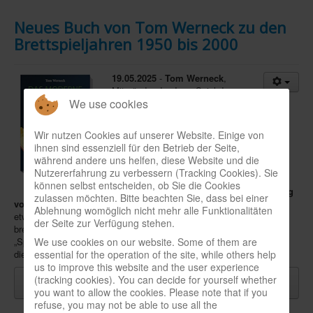
Neues Buch von Tom Werneck zu den
Brettspieljahren 1950 bis 2000
19.05.2025
-
Tom Werneck
,
Mitgründer der Jury „Spiel des
We use cookies
Jahres“, Gründer des Deutschen
Spielearchivs (heute in Nürnberg ansässig)
und des Bayerischen Spielearchivs in Haar
Wir nutzen Cookies auf unserer Website. Einige von
bei München, Spiele-Rezensent und Autor,
ihnen sind essenziell für den Betrieb der Seite,
beleuchtet ein halbes Jahrhundert
während andere uns helfen, diese Website und die
deutschsprachiger Brettspielgeschichte in
Nutzererfahrung zu verbessern (Tracking Cookies). Sie
einem
neuen Buch
:
„Das moderne
können selbst entscheiden, ob Sie die Cookies
Brettspiel – Die unglaubliche Entwicklung
zulassen möchten. Bitte beachten Sie, dass bei einer
von 1950 bis 2000“
(Wiener Broschur, 256 S., 24,90 €) dreht sich
Ablehnung womöglich nicht mehr alle Funktionalitäten
etwa darum, wie Gesellschaftsspiele in dieser Zeit zu einem immer
der Seite zur Verfügung stehen.
breiter akzeptierten Hobby und Kulturgut wurden oder wie aus der
„Spiel des Jahres“-Preisverleihung in der Essener Volkshochschule
We use cookies on our website. Some of them are
die weltgrößte Branchenmesse „SPIEL“ entstand.
essential for the operation of the site, while others help
us to improve this website and the user experience
Weiterlesen: Neues Buch von Tom Werneck zu den
(tracking cookies). You can decide for yourself whether
Brettspieljahren 1950 bis 2000
you want to allow the cookies. Please note that if you
refuse, you may not be able to use all the