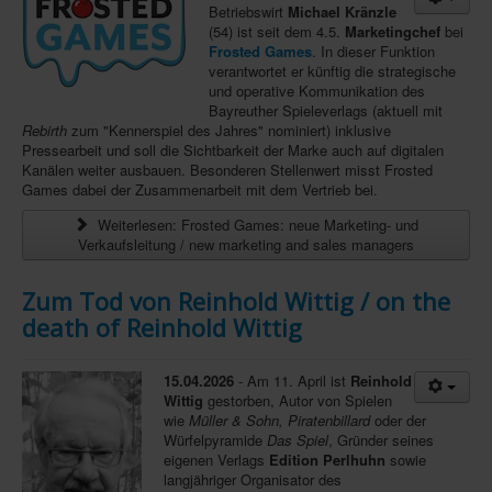
Betriebswirt
Michael Kränzle
(54) ist seit dem 4.5.
Marketingchef
bei
Infos
Frosted Games
. In dieser Funktion
Shop
verantwortet er künftig die strategische
und operative Kommunikation des
Download spielbox Special 2025
Bayreuther Spieleverlags (aktuell mit
Rebirth
zum "Kennerspiel des Jahres" nominiert) inklusive
Newsletter
Pressearbeit und soll die Sichtbarkeit der Marke auch auf digitalen
Kanälen weiter ausbauen. Besonderen Stellenwert misst Frosted
Spieledatenbank
Games dabei der Zusammenarbeit mit dem Vertrieb bei.
Premium login
Weiterlesen: Frosted Games: neue Marketing- und
Verkaufsleitung / new marketing and sales managers
Neuheiten-New Games
Köpfe-Heads
Zum Tod von Reinhold Wittig / on the
death of Reinhold Wittig
Preise-Awards
Branchen-/Wirtschaftsnews
15.04.2026
- Am 11. April ist
Reinhold
Wittig
gestorben, Autor von Spielen
Interviews
wie
Müller & Sohn, Piratenbillard
oder der
Würfelpyramide
Das Spiel
, Gründer seines
Crowdfunding
eigenen Verlags
Edition Perlhuhn
sowie
langjähriger Organisator des
Veranstaltungen-Events