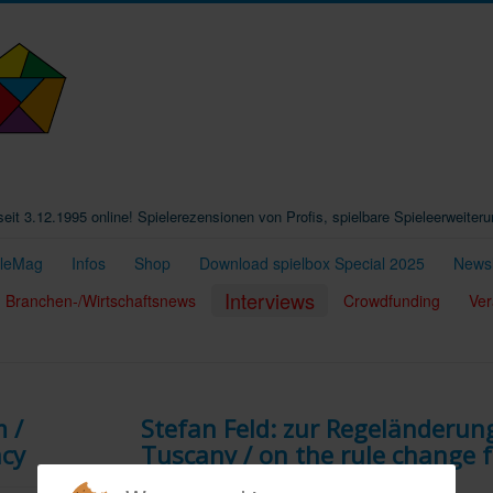
t seit 3.12.1995 online! Spielerezensionen von Profis, spielbare Spieleerweiter
eleMag
Infos
Shop
Download spielbox Special 2025
Newsl
Interviews
Branchen-/Wirtschaftsnews
Crowdfunding
Ver
 /
Stefan Feld: zur Regeländerung
acy
Tuscany / on the rule change f
Tuscany