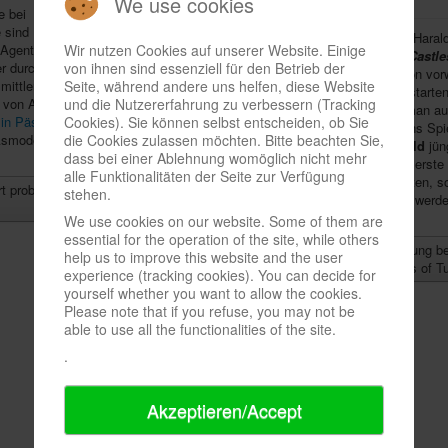
We use cookies
e bei
 sind
14.01.2021 - Unser Kollege Harald
Wir nutzen Cookies auf unserer Website. Einige
Agenten, die eine
seiner Bewertung von
The Castle
von ihnen sind essenziell für den Betrieb der
r durch, als einen
spielbox
6/2020 quasi schon vor
Seite, während andere uns helfen, diese Website
mittlerweile
dem ,+1 Spielkarte'-Bonus starten
und die Nutzererfahrung zu verbessern (Tracking
e von Asmodee
nicht alleine. Bei
Alea
hat man auf
Cookies). Sie können selbst entscheiden, ob Sie
 in Pässen
Notwendigkeit, um besser ins Spiel
die Cookies zulassen möchten. Bitte beachten Sie,
Asmodee-Sprecher
verkündete Autor
Stefan Feld
jün
dass bei einer Ablehnung womöglich nicht mehr
geben wird: Künftig wird die erst
alle Funktionalitäten der Seite zur Verfügung
zwei Karten nachziehen lauten, so
t problems with
stehen.
Bonusaktion abgeschwächt werden
Stefan Feld die Hintergründe erklären lassen.
We use cookies on our website. Some of them are
essential for the operation of the site, while others
Weiterlesen: Stefan Feld: zur Regeländerung be
help us to improve this website and the user
rule change for Castles of 
experience (tracking cookies). You can decide for
yourself whether you want to allow the cookies.
Please note that if you refuse, you may not be
able to use all the functionalities of the site.
.
Akzeptieren/Accept