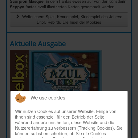
Scorpion Masqué
, in dem Fantasiewesen auf von der Künstlerin
Seppyo
fantasievoll illustrierten Karten gesammelt werden.
Weiterlesen: Spiel, Kennerspiel, Kinderspiel des Jahres:
Dito!, Rebirth, Die Insel der Mookies
Aktuelle Ausgabe
We use cookies
Wir nutzen Cookies auf unserer Website. Einige von
ihnen sind essenziell für den Betrieb der Seite,
während andere uns helfen, diese Website und die
Nutzererfahrung zu verbessern (Tracking Cookies). Sie
können selbst entscheiden, ob Sie die Cookies