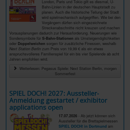
London, Paris und Tokio gilt es diesmal, U-
Bahn-Linien in der deutschen Hauptstadt zu
In eigener Sache-On our own behalf
planen. Auch die historische Teilung der Stadt
Archivierte Meldungen-News archive
wird spielmechanisch aufgegriffen. Wie bei den
Vorgängern dürfen sich eingezeichnete
Streckenabschnitte nicht kreuzen und machen
Vorausplanungen dadurch zur Herausforderung. Neuerungen wie
Sondersymbole für
S-Bahn-Stationen
als Umsteigemöglichkeiten
oder
Doppelweichen
sorgen für zusätzliche Finessen, weshalb
Next Station Berlin
zum Preis von 19,99 € als ein etwas
anspruchsvolleres Familienspiel für ein bis vier Spielende ab acht
Jahren empfohlen wird.
Weiterlesen: Pegasus Spiele: Next Station Berlin, morgen
Sommerfest
SPIEL DOCH! 2027: Aussteller-
Anmeldung gestartet / exhibitor
applications open
17.07.2026
- Ab jetzt können sich
Aussteller für die Brettspielmessen
SPIEL DOCH! in Dortmund
am