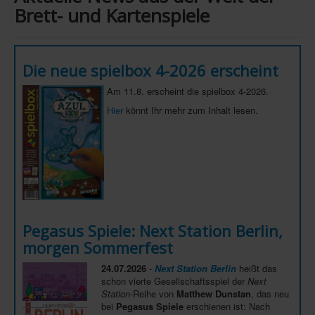
Brett- und Kartenspiele
Infos
Shop
Die neue spielbox 4-2026 erscheint
Download spielbox Special 2025
Am 11.8. erscheint die spielbox 4-2026.
Newsletter
Hier
könnt Ihr mehr zum Inhalt lesen.
Spieledatenbank
Premium login
Neuheiten-New Games
Köpfe-Heads
Preise-Awards
Pegasus Spiele: Next Station Berlin,
Branchen-/Wirtschaftsnews
morgen Sommerfest
Interviews
24.07.2026
-
Next Station Berlin
heißt das
schon vierte Gesellschaftsspiel der
Next
Crowdfunding
Station
-Reihe von
Matthew Dunstan
, das neu
bei
Pegasus Spiele
erschienen ist: Nach
Veranstaltungen-Events