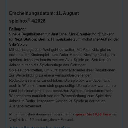
Erscheinungsdatum: 11. August
®
spielbox
4/2026
Beilagen:
5 neue Begriffskarten für
Just One
, Mini-Erweiterung "Brücken"
für
Next Station: Berlin
, Hinweiskarte zum Kickstarter-Auftakt der
Vita
-Spiele
Mit der Erfolgsreihe Azul geht es weiter: Mit Azul Kids gibt es
erstmals ein Kinderspiel - und Autor Michael Kiesling kündigt im
spielbox-Interview bereits weitere Azul-Spiele an. Seit fast 20
Jahren nutzen die Spieleverlage das Göttinger
Spieleautorentreffen, um kurz zuvor Mitglieder ihrer Redaktionen
zur Weiterbildung zu einem verlagsübergreifenden
Redaktionsseminar zu schicken. Die spielbox war dabei. Und
auch in Wien hilft man sich gegenseitig: Die spielbox war hier zu
Gast bei einem prominent besetzten Spieleautorenstammtisch.
Wir berichten natürlich von der Preisverleihung zum Spiel des
Jahres in Berlin. Insgesamt werden 21 Spiele in der neuen
Ausgabe rezensiert.
Mit einem Jahresabonnement der spielbox
sparen Sie 19,60
Euro
im
Vergleich zu 7 Einzelausgaben + Versand.