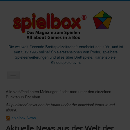
Die weltweit führende Brettspielzeitschrift erscheint seit 1981 und ist
seit 3.12.1995 online! Spielerezensionen von Profis, spielbare
Spieleerweiterungen und alles über Brettspiele, Kartenspiele,
Kinderspiele uvm.
Start
Alle veröffentlichten Meldungen findet man unter den einzelnen
Punkten in Rot oben.
Magazine
All published news can be found under the individual items in red
Abos/Subscriptions
above.
spielbox News
Podcast
Aktuelle News aus der Welt der
SpieleMag