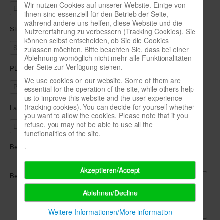
Wir nutzen Cookies auf unserer Website. Einige von
In eigener Sache-On our own behalf
ihnen sind essenziell für den Betrieb der Seite,
während andere uns helfen, diese Website und die
Straße / Hausnr.
Archivierte Meldungen-News archive
Nutzererfahrung zu verbessern (Tracking Cookies). Sie
können selbst entscheiden, ob Sie die Cookies
zulassen möchten. Bitte beachten Sie, dass bei einer
Ablehnung womöglich nicht mehr alle Funktionalitäten
der Seite zur Verfügung stehen.
PLZ / Ort
We use cookies on our website. Some of them are
essential for the operation of the site, while others help
us to improve this website and the user experience
(tracking cookies). You can decide for yourself whether
Land
you want to allow the cookies. Please note that if you
refuse, you may not be able to use all the
functionalities of the site.
.
Beendigungszeitpunkt
frühestmöglicher Termin
nach Ablauf
(nach Erhalt der letzten bezahlten Ausgabe)
Akzeptieren/Accept
Bemerkung
Ablehnen/Decline
Weitere Informationen/More information