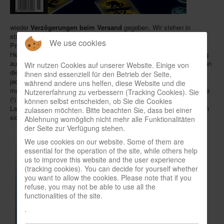
In eigener Sache-On our own behalf
wieder
Verzögerungen beim Versand
gegeben. Wir stehen in
Archivierte Meldungen-News archive
ständigem Kontakt mit der Post, um herauszufinden, woran das
We use cookies
Problem lag. Immerhin sind wir schon soweit informiert, dass die
Hefte rechtzeitig am 29. und 30. September bei der Post in Bamberg
aufgeliefert wurden und weiter nach Nürnberg gingen zum Verteilen an
Wir nutzen Cookies auf unserer Website. Einige von
die Zustellbezirke. Was dann passiert ist, entzieht sich momentan
ihnen sind essenziell für den Betrieb der Seite,
jeder Kenntnis. Aber wir bleiben dran, bis wir genau wissen, warum
während andere uns helfen, diese Website und die
manche Hefte bis heute nicht angekommen sind bzw. bis zu 14 Tage
Nutzererfahrung zu verbessern (Tracking Cookies). Sie
(!) innerhalb Deutschlands benötigt haben. Wir halten Sie auf dem
können selbst entscheiden, ob Sie die Cookies
Laufenden. Abonnenten, die ihr Heft immer noch nicht haben, mögen
zulassen möchten. Bitte beachten Sie, dass bei einer
sich bitte bei uns
melden
.
Ablehnung womöglich nicht mehr alle Funktionalitäten
der Seite zur Verfügung stehen.
We use cookies on our website. Some of them are
essential for the operation of the site, while others help
us to improve this website and the user experience
(tracking cookies). You can decide for yourself whether
you want to allow the cookies. Please note that if you
refuse, you may not be able to use all the
functionalities of the site.
.