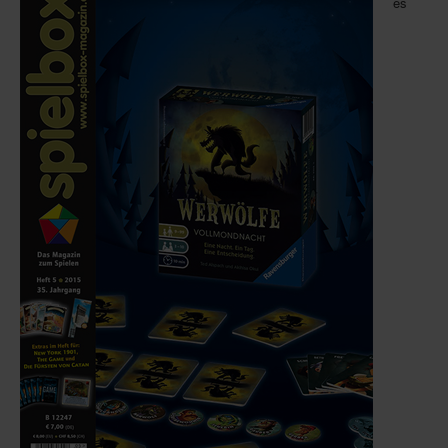
es
Infos
Shop
Download spielbox Special 2025
Newsletter
Spieledatenbank
Premium login
Neuheiten-New Games
Köpfe-Heads
Preise-Awards
Branchen-/Wirtschaftsnews
Interviews
Crowdfunding
Veranstaltungen-Events