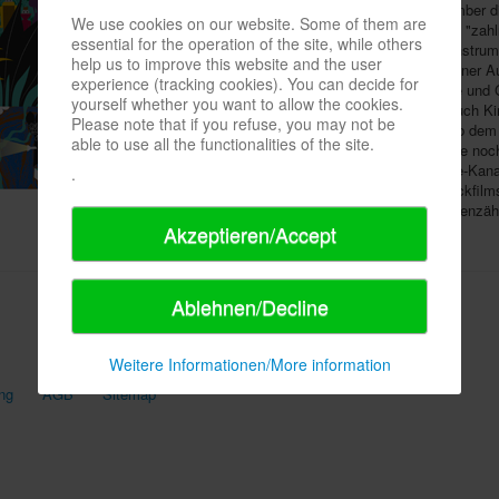
In der "Kinderwelt" der Möbelhauskette ist ab November 
We use cookies on our website. Some of them are
erhältlich, die neben besagten Teileknoblereien auch "zah
essential for the operation of the site, while others
Kegel- und Wurfspiele umfassen wird, ergänzt um Instru
help us to improve this website and the user
Musikaccessoires. Auch der Einrichter ist nach eigener A
experience (tracking cookies). You can decide for
eine universelle Sprache sei, die Grenzen überwinde un
yourself whether you want to allow the cookies.
Deshalb soll das neue Sortiment Erwachsene wie auch 
Please note that if you refuse, you may not be
ermutigen. Eine dazugehörige
App
gibt es bereits ab de
able to use all the functionalities of the site.
erfordert ein gemeinsames Lösen der Aufgaben. Eine noch
Videovorschau
ist
hier
zu sehen. Auf dem YouTube-Kana
.
außerdem 25 "Lattjo"-
Kurzfilme
, produziert vom Trickfil
das man für die "Shrek-", "Madagascar-" und "Drachenzä
Akzeptieren/Accept
Ablehnen/Decline
Weitere Informationen/More information
ng
AGB
Sitemap