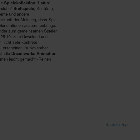
die
Spielekollektion
"
Lattjo
"
lreiche"
Brettspiele
, Kostüme,
mente und andere
uskunft der Meinung, dass Spiel
d Generationen zusammenbringe.
Kinder zum gemeinsamen Spielen
m 25.10. zum Download und
 nicht sehr konkrete
l erscheinen im November
mstudio
Dreamworks Animation
,
hmen leicht gemacht"-Reihen
Back to Top