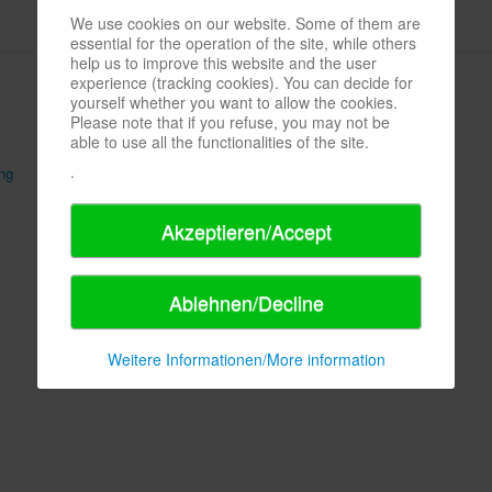
We use cookies on our website. Some of them are
essential for the operation of the site, while others
help us to improve this website and the user
experience (tracking cookies). You can decide for
yourself whether you want to allow the cookies.
Please note that if you refuse, you may not be
able to use all the functionalities of the site.
.
ng
AGB
Sitemap
Akzeptieren/Accept
Ablehnen/Decline
Weitere Informationen/More information