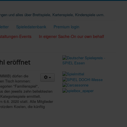
ungen und alles über Brettspiele, Kartenspiele, Kinderspiele uvm.
etter
Spieledatenbank
Premium login
staltungen-Events
In eigener Sache-On our own behalf
l eröffnet
MMiB) dürfen die
den Tisch kommen:
egorien "Familienspiel",
us den jeweils zehn beliebtesten
ategoriespiele ermittelt.
 6.6. 2020 statt. Alle Mitglieder
rotzdem Kosten, die künftig