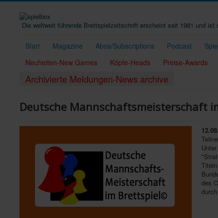
Die weltweit führende Brettspielzeitschrift erscheint seit 1981 und is
Start
Magazine
Abos/Subscriptions
Podcast
Spi
Neuheiten-New Games
Köpfe-Heads
Preise-Awards
Archivierte Meldungen-News archive
Deutsche Mannschaftsmeisterschaft im
12.08
Teiln
Unter
"Stra
Titel
Bunde
des O
durch