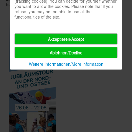
(tracking cookies). You can decide for yourself whether
Essen und auch im
Spielehandel
für mehr Aufmerksamkeit sorgen.
you want to allow the cookies. Please note that if you
refuse, you may not be able to use all the
functionalities of the site.
.
Akzeptieren/Accept
Ablehnen/Decline
Weitere Informationen/More information