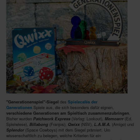
Infos
Shop
Download spielbox Special 2025
Newsletter
Spieledatenbank
Premium login
Neuheiten-New Games
Köpfe-Heads
Preise-Awards
"Generationenspiel"-Siegel
des
Spielecafés der
Branchen-/Wirtschaftsnews
Generationen
Spiele aus, die sich besonders dafür eignen,
verschiedene Generationen am Spieltisch zusammenzubringen
.
Interviews
Bisher wurden
Patchwork Express
(Verlag: Lookout),
Memoarrr
(Ed.
Spielwiese),
Billabong
(Franjos),
Qwixx
(NSV),
L.A.M.A.
(Amigo) und
Crowdfunding
Splendor
(Space Cowboys) mit dem Siegel prämiert. Um
wissenschaftlich zu belegen, welche Kriterien für ein
Veranstaltungen-Events