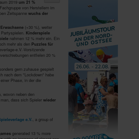
traum 2019
um 21 %
Fachgruppe von Herstellern im
elben Zeitspanne
wuchs der
r Erwachsene
(+30 %), weiter
d Partyspielen.
Kinderspiele
piele
nahmen 12 % mehr ein. Ein
noch mehr als den
Puzzles für
everlage-e.V.-Vorsitzende
nverschiebungen entfielen 20 %
onders gern zuhause gespielt
auch nach dem "Lockdown" habe
einer Phase, in der die
en, wovon neben den
e man, dass sich Spieler
wieder
Spieleverlage e.V.
, a group of
 games
generated 13 % more
en
with an increase of almost one