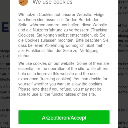
We use cookies
bisherigen Jahresverlauf
gegenüber dem Vergleichszei
gestiegen
, wie der
Spieleverlage e.V.
bekannt gab, eine 
Deutschen Verband der Spielwaren-Industrie
. In ders
Wir nutzen Cookies auf unserer Website. Einige
gesamte deutsche Spielzeugumsatz um 8 %
.
von ihnen sind essenziell für den Betrieb der
Seite, während andere uns helfen, diese Website
Das deutlichste Plus bei den Spielen verbuchten
Titel fü
und die Nutzererfahrung zu verbessern (Tracking
angetrieben von "Exit"- bzw. "Escape"-Spielen, Logik- un
Cookies). Sie können selbst entscheiden, ob Sie
setzten 13 % mehr um, ebenso die
Kartenspiele
.
Reises
die Cookies zulassen möchten. Bitte beachten Sie,
großer Sprung von 61 % gelang
Erwachsenenpuzzles
, 
dass bei einer Ablehnung womöglich nicht mehr
Kinder
mit einer Steigerung um fast ein Fünftel; der Spiel
alle Funktionalitäten der Seite zur Verfügung
steiger
dauerhaft für das Hobby gewonnen
werden. Trotz vieler Kino-Termi
stehen.
 % aller Spiele und Puzzles Verwendung finden.
We use cookies on our website. Some of them are
 der
pandemiebedingten Schließungen von Schulen und Kindergärten
bes
essential for the operation of the site, while others
tten treffen können, seien Spieleabende ins Internet verlegt worden. Doch 
help us to improve this website and the user
hr als 1.500 Neuheiten, nur wenige davon seien verschoben worden. Gerade in 
experience (tracking cookies). You can decide for
iebtesten Weihnachtsgeschenken gehören.
yourself whether you want to allow the cookies.
 Schließungen bisher rund 11 % seiner üblichen Jahreseinnahmen verloren hab
Please note that if you refuse, you may not be
ßungen ausgenommene
Lebensmittelhändler
profitierten. Allerdings beobacht
able to use all the functionalities of the site.
bwarenhändler ihr Spielesortiment ausbauten.
.
%
in the year to date compared to the same period in 2019, as announced by
iation
DVSI
. In the same period,
total German toy sales grew by 8 %
.
Akzeptieren/Accept
0 %), driven by "exit" / "escape" games, logic and party games.
Children's
for adults
achieved a big jump of 61 %, even more than
puzzles for childr