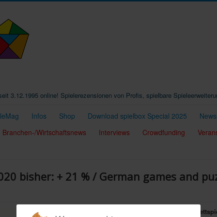
t seit 3.12.1995 online! Spielerezensionen von Profis, spielbare Spieleerweiter
eleMag
Infos
Shop
Download spielbox Special 2025
Newsl
Branchen-/Wirtschaftsnews
Interviews
Crowdfunding
Veran
020 bisher: + 21 % / German games and puz
16.10.2020
- In
Deutschland
ist der
Umsatz mit Brettsp