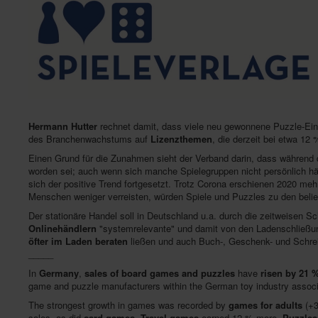
Hermann Hutter
rechnet damit, dass viele neu gewonnene Puzzle-Ein
des Branchenwachstums auf
Lizenzthemen
, die derzeit bei etwa 12
Einen Grund für die Zunahmen sieht der Verband darin, dass während
worden sei; auch wenn sich manche Spielegruppen nicht persönlich hä
sich der positive Trend fortgesetzt. Trotz Corona erschienen 2020 me
Menschen weniger verreisten, würden Spiele und Puzzles zu den bel
Der stationäre Handel soll in Deutschland u.a. durch die zeitweisen
Onlinehändlern
"systemrelevante" und damit von den Ladenschlie
öfter im Laden beraten
ließen und auch Buch-, Geschenk- und Schrei
_____
In
Germany
,
sales of board games and puzzles
have
risen by 21 
game and puzzle manufacturers within the German toy industry assoc
The strongest growth in games was recorded by
games for adults
(+3
sales, as did
card games
.
Travel games
earned 12 % more.
Puzzles 