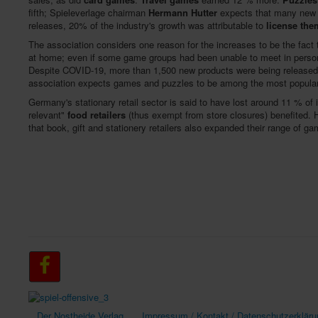
fifth; Spieleverlage chairman
Hermann Hutter
expects that many new 
releases, 20% of the industry's growth was attributable to
license th
The association considers one reason for the increases to be the fact 
at home; even if some game groups had been unable to meet in person,
Despite COVID-19, more than 1,500 new products were being released in
association expects games and puzzles to be among the most popular
Germany's stationary retail sector is said to have lost around 11 % of
relevant"
food retailers
(thus exempt from store closures) benefited. 
that book, gift and stationery retailers also expanded their range of g
Der Nostheide Verlag
Impressum / Kontakt / Datenschutzerkläru