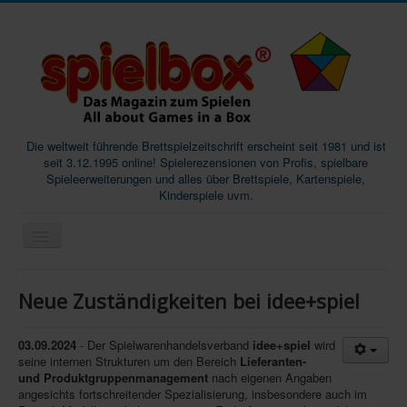
Die weltweit führende Brettspielzeitschrift erscheint seit 1981 und ist
seit 3.12.1995 online! Spielerezensionen von Profis, spielbare
Spieleerweiterungen und alles über Brettspiele, Kartenspiele,
Kinderspiele uvm.
Start
Neue Zuständigkeiten bei idee+spiel
Magazine
Abos/Subscriptions
03.09.2024
- Der Spielwarenhandelsverband
idee+spiel
wird
seine internen Strukturen um den Bereich
Lieferanten-
Podcast
und Produktgruppenmanagement
nach eigenen Angaben
angesichts fortschreitender Spezialisierung, insbesondere auch im
SpieleMag