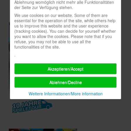
Ablehnung womöglich nicht mehr alle Funktionalitäten
der Seite zur Verfügung stehen.
In eigener Sache-On our own behalf
We use cookies on our website. Some of them are
Archivierte Meldungen-News archive
essential for the operation of the site, while others help
us to improve this website and the user experience
(tracking cookies). You can decide for yourself whether
you want to allow the cookies. Please note that if you
refuse, you may not be able to use all the
functionalities of the site.
.
Akzeptieren/Accept
Ablehnen/Decline
Weitere Informationen/More information