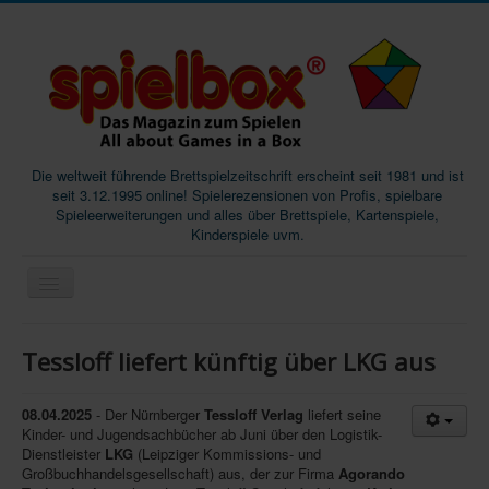
Die weltweit führende Brettspielzeitschrift erscheint seit 1981 und ist
seit 3.12.1995 online! Spielerezensionen von Profis, spielbare
Spieleerweiterungen und alles über Brettspiele, Kartenspiele,
Kinderspiele uvm.
Start
Tessloff liefert künftig über LKG aus
Magazine
Abos/Subscriptions
08.04.2025
- Der Nürnberger
Tessloff Verlag
liefert seine
Kinder- und Jugendsachbücher ab Juni über den Logistik-
Podcast
Dienstleister
LKG
(Leipziger Kommissions- und
Großbuchhandelsgesellschaft) aus, der zur Firma
Agorando
SpieleMag