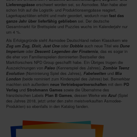
Lieferengpässe
erschwert worden sei, so Asmodee. Man habe aber
Newsletter
schon früh auf die Logistik- und Produktionsengpässe reagiert,
Lagerkapazitäten erhöht und mehr geordert, wodurch man
fast das
Spieledatenbank
ganze Jahr über lieferfähig geblieben
sei. Der deutsche
Gesamtmarkt für Brettspiele und Puzzles wuchs im Kalenderjahr nur
Premium login
um 4 %.
Neuheiten-New Games
Als Erfolgsgründe sieht Asmodee Deutschland neben Klassikern wie
Zug um Zug, Dixit, Just One
oder
Dobble
auch neue Titel wie
Dune
Köpfe-Heads
Imperium
oder
Descent: Legenden der Finsternis
, das es sogar in
die eher von Familienspielen dominierten Bestseller des
Preise-Awards
Marktforschers NPD Group geschafft habe. Ein Übriges trugen die
Auszeichnungen von
Paleo
(Kennerspiel des Jahres),
Zombie Teenz
Branchen-/Wirtschaftsnews
Evolution
(Nominierung Spiel des Jahres),
Fabelwelten
und
Mia
London
(beide nominiert zum Kinderspiel des Jahres) bei. Bemerkbar
Interviews
machten sich außerdem
neue Vertriebspartnerschaften
mit dem
PD
Verlag
und
Strohmann Games
sowie die Übernahme des
Crowdfunding
französischen Labels
Plan B Games
, dessen Werke wie
Azul
(Spiel
des Jahres 2018, jetzt unter den zehn meistverkauften Asmodee-
Veranstaltungen-Events
Produkten) so ebenfalls in den Katalog fanden.
In eigener Sache-On our own behalf
Archivierte Meldungen-News archive