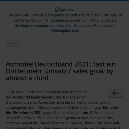
Die weltweit führende Brettspielzeitschrift erscheint seit 1981 und ist
seit 3.12.1995 online! Spielerezensionen von Profis, spielbare
Spieleerweiterungen und alles über Brettspiele, Kartenspiele,
Kinderspiele uvm.
Start
Asmodee Deutschland 2021: fast ein
Magazine
Drittel mehr Umsatz / sales grow by
almost a third
Abos/Subscriptions
Podcast
17.02.2022 - Seit ihrer Gründung 2008 konnte die
SpieleMag
Deutschland-Niederlassung
des französischen
Brettspielkonzerns
Asmodee
noch nie so viel umsetzen wie im
Infos
vergangenen Jahr: Wie der Essener Vertrieb bekannt gab,
kletterten
die Einnahmen 2021
gegenüber dem Vorjahr
um 32 %
auf einen
Shop
neuen Rekordwert. Wie hoch dieser genau ausfiel, bezifferte das
Unternehmen nicht. Dieses Wachstum gelang, obwohl das Geschäft
Download spielbox Special 2025
durch die anhaltenden
Pandemie-Einschränkungen, Logistik- und