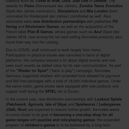
classics such as
Ticket to Ride, Dixit, Just One
or
Dobble
. The
awards for
Paleo
(Kennerspiel des Jahres),
Zombie Teenz Evolution
(Spiel des Jahres nomination),
Storytailors
and
Mia London
(both
nominated for Kinderspiel des Jahres) contributed as well. Also
noticeable were
new distribution partnerships
with publishers
PD
Verlag
and
Strohmann Games
, as well as the acquisition of the
French label
Plan B Games
, whose games such as
Azul
(Spiel des
Jahres 2018, now among the ten best-selling Asmodee products) also
found their way into the catalog.
Due to COVID, staff continued to work largely from home.
Participation in physical shows was canceled in favor of digital
platforms; the company learned a lot about digital events and now
sees such events as added value for its own communication. As part
of the
"Wieder im Spiel"
("back in play") campaign, Asmodee
Germany supported retailers with extended time allowed for payment
and 500 free packages with a total of 18,000 individual games. Under
the same motto, game stores were equipped with new products and
support staff during the
SPIEL
fair in Essen.
In the current year, new distribution partnerships with
Lookout Spiele
(
Patchwork, Agricola, Isle of Skye
) and
Spielworxx / Ledergames
(
Oath, Root
) are expected to ensure further growth. Asmodee wants
to come closer to its goal of
becoming a one-stop shop for all
game ranges
with
puzzles and role-playing games
; the expanded
program of
children's games
is to be bolstered by a long-term