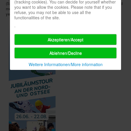
(tracking cookies). You can decide for yourself whether
(Spielwarenmesse board) and
Florian Hess
(Spielwarenmesse board
you want to allow the cookies. Please note that if you
member and SPIEL managing director), celebrating the takeover a
refuse, you may not be able to use all the
year ago.
functionalities of the site.
.
Akzeptieren/Accept
Ablehnen/Decline
Weitere Informationen/More information