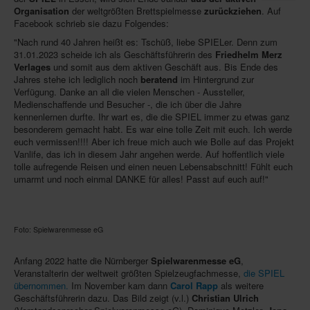
Organisation
der weltgrößten Brettspielmesse
zurückziehen
. Auf
Infos
Facebook schrieb sie dazu Folgendes:
"Nach rund 40 Jahren heißt es: Tschüß, liebe SPIELer. Denn zum
Shop
31.01.2023 scheide ich als Geschäftsführerin des
Friedhelm Merz
Verlages
und somit aus dem aktiven Geschäft aus. Bis Ende des
Download spielbox Special 2025
Jahres stehe ich lediglich noch
beratend
im Hintergrund zur
Verfügung. Danke an all die vielen Menschen - Aussteller,
Newsletter
Medienschaffende und Besucher -, die ich über die Jahre
Spieledatenbank
kennenlernen durfte. Ihr wart es, die die SPIEL immer zu etwas ganz
besonderem gemacht habt. Es war eine tolle Zeit mit euch. Ich werde
Premium login
euch vermissen!!!! Aber ich freue mich auch wie Bolle auf das Projekt
Vanlife, das ich in diesem Jahr angehen werde. Auf hoffentlich viele
Neuheiten-New Games
tolle aufregende Reisen und einen neuen Lebensabschnitt! Fühlt euch
umarmt und noch einmal DANKE für alles! Passt auf euch auf!"
Köpfe-Heads
Preise-Awards
Foto: Spielwarenmesse eG
Branchen-/Wirtschaftsnews
Interviews
Anfang 2022 hatte die Nürnberger
Spielwarenmesse eG
,
Veranstalterin der weltweit größten Spielzeugfachmesse,
die SPIEL
Crowdfunding
übernommen.
Im November kam dann
Carol Rapp
als weitere
Geschäftsführerin dazu. Das Bild zeigt (v.l.)
Christian Ulrich
Veranstaltungen-Events