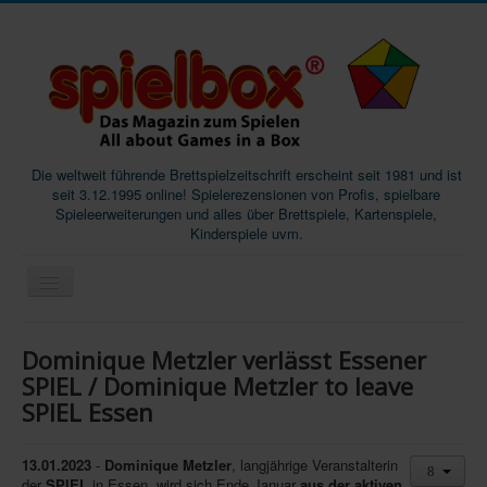
Die weltweit führende Brettspielzeitschrift erscheint seit 1981 und ist
seit 3.12.1995 online! Spielerezensionen von Profis, spielbare
Spieleerweiterungen und alles über Brettspiele, Kartenspiele,
Kinderspiele uvm.
Start
Dominique Metzler verlässt Essener
Magazine
SPIEL / Dominique Metzler to leave
SPIEL Essen
Abos/Subscriptions
Podcast
13.01.2023
-
Dominique Metzler
, langjährige Veranstalterin
SpieleMag
der
SPIEL
in Essen, wird sich Ende Januar
aus der aktiven