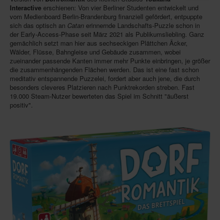
Interactive
erschienen: Von vier Berliner Studenten entwickelt und
Infos
vom Medienboard Berlin-Brandenburg finanziell gefördert, entpuppte
sich das optisch an
Catan
erinnernde Landschafts-Puzzle schon in
Shop
der Early-Access-Phase seit März 2021 als Publikumsliebling. Ganz
gemächlich setzt man hier aus sechseckigen Plättchen Äcker,
Download spielbox Special 2025
Wälder, Flüsse, Bahngleise und Gebäude zusammen, wobei
zueinander passende Kanten immer mehr Punkte einbringen, je größer
Newsletter
die zusammenhängenden Flächen werden. Das ist eine fast schon
meditativ entspannende Puzzelei, fordert aber auch jene, die durch
Spieledatenbank
besonders cleveres Platzieren nach Punktrekorden streben. Fast
19.000 Steam-Nutzer bewerteten das Spiel im Schnitt "äußerst
Premium login
positiv".
Neuheiten-New Games
Köpfe-Heads
Preise-Awards
Branchen-/Wirtschaftsnews
Interviews
Crowdfunding
Veranstaltungen-Events