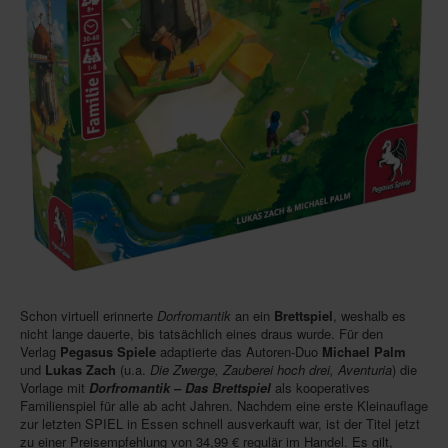
In eigener Sache-On our own behalf
Archivierte Meldungen-News archive
Schon virtuell erinnerte
Dorfromantik
an ein
Brettspiel
, weshalb es
nicht lange dauerte, bis tatsächlich eines draus wurde. Für den
Verlag
Pegasus Spiele
adaptierte das Autoren-Duo
Michael Palm
und
Lukas Zach
(u.a.
Die Zwerge, Zauberei hoch drei, Aventuria
) die
Vorlage mit
Dorfromantik – Das Brettspiel
als kooperatives
Familienspiel für alle ab acht Jahren. Nachdem eine erste Kleinauflage
zur letzten SPIEL in Essen schnell ausverkauft war, ist der Titel jetzt
zu einer Preisempfehlung von 34,99 € regulär im Handel. Es gilt,