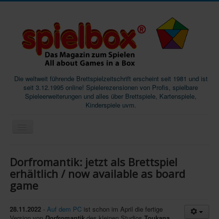
Die weltweit führende Brettspielzeitschrift erscheint seit 1981 und ist
seit 3.12.1995 online! Spielerezensionen von Profis, spielbare
Spieleerweiterungen und alles über Brettspiele, Kartenspiele,
Kinderspiele uvm.
Start
Dorfromantik: jetzt als Brettspiel
Magazine
erhältlich / now available as board
game
Abos/Subscriptions
Podcast
28.11.2022
-
Auf dem PC
ist schon im April die fertige
SpieleMag
Version von
Dorfromantik
des kleinen Studios
Toukana