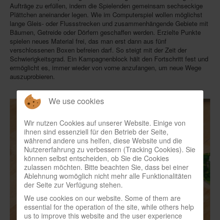
Aufträge zu erfüllen, indem die Spielenden gemeinsam sechseckige
Plättchen aneinander legen. Wie im Computerspiel wollen möglichst
lange Gleis- oder Flussstrecken und zusammenhängende Gebiete mit
Bäumen, Getreide oder Dörfern geschaffen werden. Erzielte Punkte
spielen neues Material frei, das man erst dann aus fünf
verschlossenen Boxen befreien darf. So steigt mit der Zeit der
Schwierigkeitsgrad. Ein Kampagnenblock hält den Fortschritt fest und
ermöglicht es, immer wieder von vorne anzufangen, um neue Wege
auszuprobieren.
We use cookies
Wir nutzen Cookies auf unserer Website. Einige von
ihnen sind essenziell für den Betrieb der Seite,
während andere uns helfen, diese Website und die
Nutzererfahrung zu verbessern (Tracking Cookies). Sie
können selbst entscheiden, ob Sie die Cookies
zulassen möchten. Bitte beachten Sie, dass bei einer
Ablehnung womöglich nicht mehr alle Funktionalitäten
der Seite zur Verfügung stehen.
We use cookies on our website. Some of them are
essential for the operation of the site, while others help
us to improve this website and the user experience