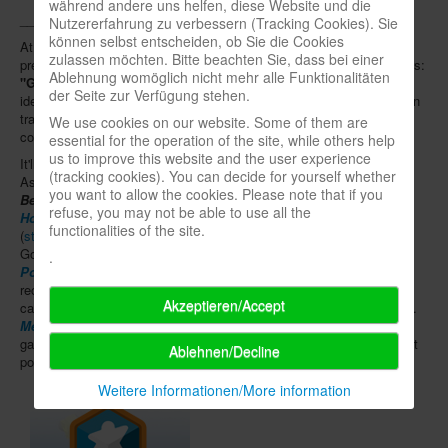
während andere uns helfen, diese Website und die
_____
Nutzererfahrung zu verbessern (Tracking Cookies). Sie
können selbst entscheiden, ob Sie die Cookies
At the
Nuremberg Toy Fair
(Jan. 30 - Feb. 3),
Asmodee
will be
zulassen möchten. Bitte beachten Sie, dass bei einer
presenting a
new series of games in pocket format
to trade visitors:
Ablehnung womöglich nicht mehr alle Funktionalitäten
"Games to Go"
aims to reduce some familiar and some new game
der Seite zur Verfügung stehen.
ideas to compact dimensions so that they can be played easily when
traveling or in restaurants. Quickly explained rules should also
We use cookies on our website. Some of them are
contribute to this simplicity.
essential for the operation of the site, while others help
us to improve this website and the user experience
It'll probably be a while before the products reach the shops, but
(tracking cookies). You can decide for yourself whether
Asmodee has already named the selection of titles. The quiz
you want to allow the cookies. Please note that if you
Bezzerwizzer
, the role-playing game
The Werewolves of Miller's
refuse, you may not be able to use all the
Hollow
and the reaction game
Taco Cat Goat Cheese Pizza
functionalities of the site.
(
standard
as well as a
junior version
) will be released as "Games to
Go" variants. The communicative guessing game
Hint
.
Pocket
transforms bottles into card holders, particularly
recommending itself for playing after a meal. In addition, the tactical
Akzeptieren/Accept
card games
Klink
and
Food Truck
are being launched for on the go.
Meister Coup
rewards the most cunning deceptions, while the card
game
Im Namen des Volkes: Die tödlichen Goldfische
is all about
Ablehnen/Decline
politics.
Weitere Informationen/More information