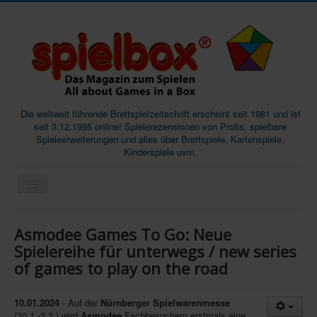
Die weltweit führende Brettspielzeitschrift erscheint seit 1981 und ist
seit 3.12.1995 online! Spielerezensionen von Profis, spielbare
Spieleerweiterungen und alles über Brettspiele, Kartenspiele,
Kinderspiele uvm.
Start
Asmodee Games To Go: Neue
Magazine
Spielereihe für unterwegs / new series
of games to play on the road
Abos/Subscriptions
Podcast
10.01.2024
- Auf der
Nürnberger Spielwarenmesse
SpieleMag
(30.1.-3.2.) wird
Asmodee
Fachbesuchern erstmals eine