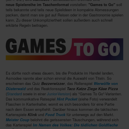
neue Spielereihe im Taschenformat
vorstellen:
"Games to Go"
soll
Infos
teils bekannte und teils neue Spielideen in kompakte Abmessungen
packen, damit man sie gut auf Reisen oder in der Gastronomie spielen
Shop
kann. Zu dieser Unkompliziertheit sollen außerdem auch schnell
erklärte Regeln beitragen.
Download spielbox Special 2025
Newsletter
Spieledatenbank
Premium login
Neuheiten-New Games
Es dürfte noch etwas dauern, bis die Produkte im Handel landen,
Köpfe-Heads
Asmodee nannte aber schon einmal die Auswahl von Titeln. So
erscheinen das Quiz
Bezzerwizzer
, das Rollenspiel
Werwölfe von
Preise-Awards
Düsterwald
und das Reaktionsspiel
Taco Katze Ziege Käse Pizza
(
Standard
sowie in einer
Junior-Version
) als "Games To Go"-Varianten.
Branchen-/Wirtschaftsnews
Das kommunikative Ratespiel
Hint Pocket
(siehe Foto) verwandelt
Flaschen in Kartenhalter, womit es sich besonders für eine Partie
Interviews
nach dem Essen empfiehlt. Darüber hinaus kommen die taktischen
Kartenspiele
Klink
und
Food Truck
für unterwegs auf den Markt.
Crowdfunding
Meister Coup
belohnt die gerissensten Täuschungen, während sich
das Kartenspiel
Im Namen des Volkes: Die tödlichen Goldfische
Veranstaltungen-Events