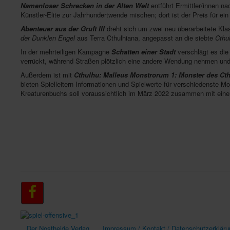
Namenloser Schrecken in der Alten Welt
entführt Ermittler/innen n
Künstler-Elite zur Jahrhundertwende mischen; dort ist der Preis für e
Abenteuer aus der Gruft III
dreht sich um zwei neu überarbeitete Kla
der Dunklen Engel
aus Terra Cthulhiana, angepasst an die siebte
Cthu
In der mehrteiligen Kampagne
Schatten einer Stadt
verschlägt es die 
verrückt, während Straßen plötzlich eine andere Wendung nehmen und
Außerdem ist mit
Cthulhu: Malleus Monstrorum 1: Monster des Ct
bieten Spielleitern Informationen und Spielwerte für verschiedenste 
Kreaturenbuchs soll voraussichtlich im März 2022 zusammen mit eine
Der Nostheide Verlag
Impressum / Kontakt / Datenschutzerkläru