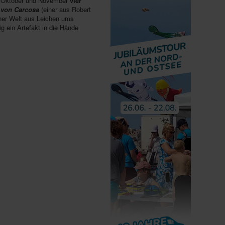
im Oktober und November
vier
 von Carcosa
(einer aus Robert
iner Welt aus Leichen ums
g ein Artefakt in die Hände