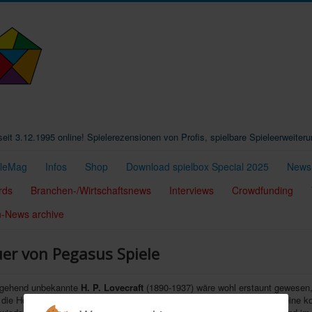
t seit 3.12.1995 online! Spielerezensionen von Profis, spielbare Spieleerweiter
eleMag
Infos
Shop
Download spielbox Special 2025
Newsl
rds
Branchen-/Wirtschaftsnews
Interviews
Crowdfunding
n-News archive
uer von Pegasus Spiele
eitgehend unbekannte
H. P. Lovecraft
(1890-1937) wäre wohl erstaunt gewesen,
 die Horrorliteratur, Filme und auch Spiele haben würden. So weckten seine 