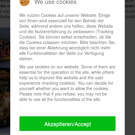
We use cookies
 wiederum das Genre erst richtig salonfähig machte. Im Spielebereich sind 
ele
erschienen: Im von Pegasus Press eigenproduzierten
Die Fleischgärten
fel von "True Detective" lässt grüßen) kämpfen erwachsene Spieler/innen in e
Wir nutzen Cookies auf unserer Website. Einige
Gelbe Zeichen
vor einem übernatürlichen Hüter retten, nachdem ihr/ihm zufälli
von ihnen sind essenziell für den Betrieb der
Seite, während andere uns helfen, diese Website
und die Nutzererfahrung zu verbessern (Tracking
Cookies). Sie können selbst entscheiden, ob Sie
die Cookies zulassen möchten. Bitte beachten Sie,
dass bei einer Ablehnung womöglich nicht mehr
alle Funktionalitäten der Seite zur Verfügung
stehen.
We use cookies on our website. Some of them are
essential for the operation of the site, while others
help us to improve this website and the user
experience (tracking cookies). You can decide for
yourself whether you want to allow the cookies.
Please note that if you refuse, you may not be
able to use all the functionalities of the site.
.
Akzeptieren/Accept