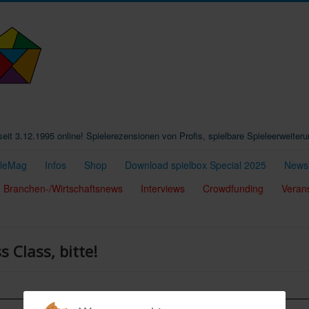
t seit 3.12.1995 online! Spielerezensionen von Profis, spielbare Spieleerweiter
eleMag
Infos
Shop
Download spielbox Special 2025
Newsl
Branchen-/Wirtschaftsnews
Interviews
Crowdfunding
Veran
 Class, bitte!