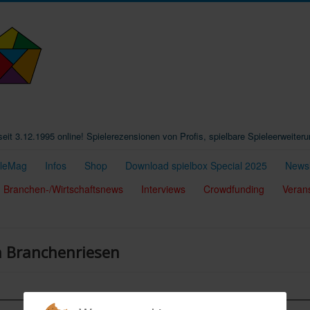
t seit 3.12.1995 online! Spielerezensionen von Profis, spielbare Spieleerweiter
eleMag
Infos
Shop
Download spielbox Special 2025
Newsl
Branchen-/Wirtschaftsnews
Interviews
Crowdfunding
Veran
en Branchenriesen