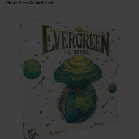
Pierre-Yves Gallard
durch.
Newsletter
Spieledatenbank
Premium login
Neuheiten-New Games
Köpfe-Heads
Preise-Awards
Branchen-/Wirtschaftsnews
Interviews
Crowdfunding
Veranstaltungen-Events
In eigener Sache-On our own behalf
Archivierte Meldungen-News archive