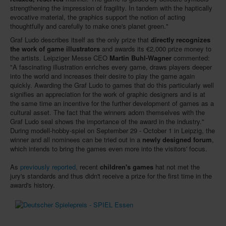
strengthening the impression of fragility. In tandem with the haptically
evocative material, the graphics support the notion of acting
thoughtfully and carefully to make one's planet green."
Graf Ludo describes itself as the only prize that
directly recognizes
the work of game illustrators
and awards its €2,000 prize money to
the artists. Leipziger Messe CEO
Martin Buhl-Wagner
commented:
"A fascinating illustration enriches every game, draws players deeper
into the world and increases their desire to play the game again
quickly. Awarding the Graf Ludo to games that do this particularly well
signifies an appreciation for the work of graphic designers and is at
the same time an incentive for the further development of games as a
cultural asset. The fact that the winners adorn themselves with the
Graf Ludo seal shows the importance of the award in the industry."
During modell-hobby-spiel on September 29 - October 1 in Leipzig, the
winner and all nominees can be tried out in a
newly designed forum
,
which intends to bring the games even more into the visitors' focus.
As
previously reported,
recent
children's games
hat not met the
jury's standards and thus didn't receive a prize for the first time in the
award's history.