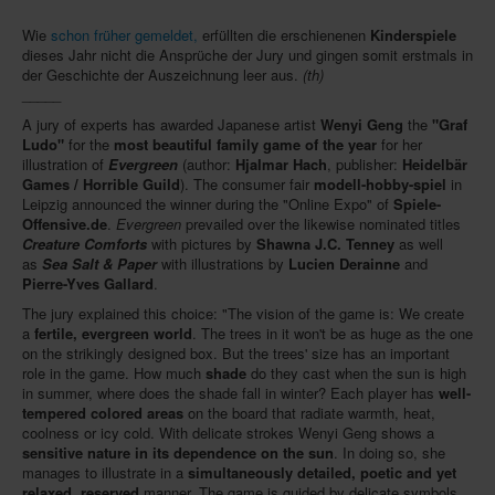
Wie
schon früher gemeldet,
erfüllten die erschienenen
Kinderspiele
dieses Jahr nicht die Ansprüche der Jury und gingen somit erstmals in
der Geschichte der Auszeichnung leer aus.
(th)
_____
A jury of experts has awarded Japanese artist
Wenyi Geng
the
"Graf
Ludo"
for the
most beautiful family game of the year
for her
illustration of
Evergreen
(author:
Hjalmar Hach
, publisher:
Heidelbär
Games / Horrible Guild
). The consumer fair
modell-hobby-spiel
in
Leipzig announced the winner during the "Online Expo" of
Spiele-
Offensive.de
.
Evergreen
prevailed over the likewise nominated titles
Creature Comforts
with pictures by
Shawna J.C. Tenney
as well
as
Sea Salt & Paper
with illustrations by
Lucien Derainne
and
Pierre-Yves Gallard
.
The jury explained this choice: "The vision of the game is: We create
a
fertile, evergreen world
. The trees in it won't be as huge as the one
on the strikingly designed box. But the trees' size has an important
role in the game. How much
shade
do they cast when the sun is high
in summer, where does the shade fall in winter? Each player has
well-
tempered colored areas
on the board that radiate warmth, heat,
coolness or icy cold. With delicate strokes Wenyi Geng shows a
sensitive nature in its dependence on the sun
. In doing so, she
manages to illustrate in a
simultaneously detailed, poetic and yet
relaxed, reserved
manner. The game is guided by delicate symbols