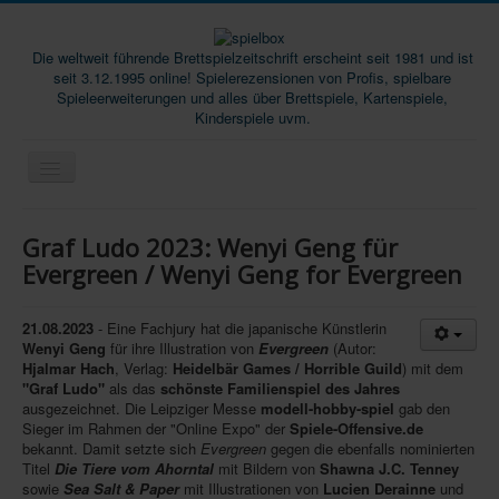
Die weltweit führende Brettspielzeitschrift erscheint seit 1981 und ist
seit 3.12.1995 online! Spielerezensionen von Profis, spielbare
Spieleerweiterungen und alles über Brettspiele, Kartenspiele,
Kinderspiele uvm.
Start
Graf Ludo 2023: Wenyi Geng für
Magazine
Evergreen / Wenyi Geng for Evergreen
Abos/Subscriptions
21.08.2023
- Eine Fachjury hat die japanische Künstlerin
Podcast
Wenyi Geng
für ihre Illustration von
Evergreen
(Autor:
Hjalmar Hach
, Verlag:
Heidelbär Games / Horrible Guild
) mit dem
SpieleMag
"Graf Ludo"
als das
schönste Familienspiel des Jahres
ausgezeichnet. Die Leipziger Messe
modell-hobby-spiel
gab den
Infos
Sieger im Rahmen der "Online Expo" der
Spiele-Offensive.de
bekannt. Damit setzte sich
Evergreen
gegen die ebenfalls nominierten
Shop
Titel
Die Tiere vom Ahorntal
mit Bildern von
Shawna J.C. Tenney
Download spielbox Special 2025
sowie
Sea Salt & Paper
mit Illustrationen von
Lucien Derainne
und