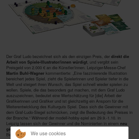
Der Graf Ludo bezeichnet sich als den einzigen Preis, der
direkt die
Arbeit von Spiele-Illustrator/innen würdigt
, und vergibt sein
Preisgeld von 2.000 € an die Künstler/innen. Leipziger-Messe-Chef
Martin Buhl-Wagner
kommentierte: „Eine faszinierende Illustration
bereichert jedes Spiel, zieht die Spielerinnen und Spieler tiefer in die
Welt und steigert ihren Wunsch, das Spiel schnell wieder spielen zu
wollen. Spiele, die das besonders gut machen, mit dem Graf Ludo
auszuzeichnen, bedeutet eine Wertschätzung für [die] Arbeit der
Grafikerinnen und Grafiker und ist gleichzeitig ein Ansporn für die
Weiterentwicklung des Kulturguts Spiel. Dass sich die Gewinner mit
dem Graf-Ludo-Siegel schmücken, zeigt die Bedeutung des Preises in
der Branche.“ Während der modell-hobby-spiel am 29.9.-1.10. in
Leipzig lassen sich der Gewinner und die Nominierten in einem
neu
gestalteten Forum
ausprobieren, das die Spiele noch stärker in den
We use cookies
Besucherfokus rücken soll.