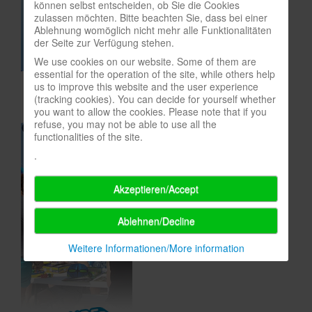
können selbst entscheiden, ob Sie die Cookies
zulassen möchten. Bitte beachten Sie, dass bei einer
In eigener Sache-On our own behalf
Ablehnung womöglich nicht mehr alle Funktionalitäten
Archivierte Meldungen-News archive
der Seite zur Verfügung stehen.
We use cookies on our website. Some of them are
essential for the operation of the site, while others help
us to improve this website and the user experience
(tracking cookies). You can decide for yourself whether
you want to allow the cookies. Please note that if you
refuse, you may not be able to use all the
functionalities of the site.
.
Akzeptieren/Accept
Ablehnen/Decline
Weitere Informationen/More information