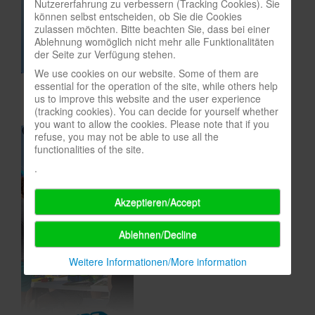
Nutzererfahrung zu verbessern (Tracking Cookies). Sie
können selbst entscheiden, ob Sie die Cookies
In eigener Sache-On our own behalf
zulassen möchten. Bitte beachten Sie, dass bei einer
Ablehnung womöglich nicht mehr alle Funktionalitäten
Archivierte Meldungen-News archive
der Seite zur Verfügung stehen.
We use cookies on our website. Some of them are
essential for the operation of the site, while others help
us to improve this website and the user experience
(tracking cookies). You can decide for yourself whether
you want to allow the cookies. Please note that if you
refuse, you may not be able to use all the
functionalities of the site.
.
Akzeptieren/Accept
Ablehnen/Decline
Weitere Informationen/More information