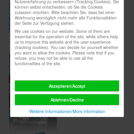
Nutzererfahrung zu verbessern (Tracking Cookies). Sie
können selbst entscheiden, ob Sie die Cookies
In eigener Sache-On our own behalf
zulassen möchten. Bitte beachten Sie, dass bei einer
Ablehnung womöglich nicht mehr alle Funktionalitäten
Archivierte Meldungen-News archive
der Seite zur Verfügung stehen.
We use cookies on our website. Some of them are
essential for the operation of the site, while others help
us to improve this website and the user experience
(tracking cookies). You can decide for yourself whether
you want to allow the cookies. Please note that if you
refuse, you may not be able to use all the
functionalities of the site.
.
Akzeptieren/Accept
Ablehnen/Decline
Weitere Informationen/More information