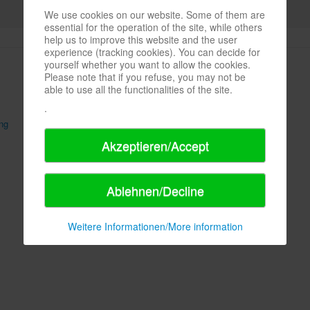
We use cookies on our website. Some of them are
essential for the operation of the site, while others
help us to improve this website and the user
experience (tracking cookies). You can decide for
yourself whether you want to allow the cookies.
Please note that if you refuse, you may not be
able to use all the functionalities of the site.
.
ng
AGB
Sitemap
Akzeptieren/Accept
Ablehnen/Decline
Weitere Informationen/More information