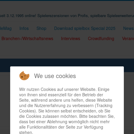
t seit 3.12.1995 online! Spielerezensionen von Profis, spielbare Spieleerweiter
eleMag
Infos
Shop
Download spielbox Special 2025
Newsl
Branchen-/Wirtschaftsnews
Interviews
Crowdfunding
Veran
We use cookies
Wir nutzen Cookies auf unserer Website. Einige
von ihnen sind essenziell für den Betrieb der
Seite, während andere uns helfen, diese Website
und die Nutzererfahrung zu verbessern (Tracking
Cookies). Sie können selbst entscheiden, ob Sie
die Cookies zulassen möchten. Bitte beachten Sie,
dass bei einer Ablehnung womöglich nicht mehr
alle Funktionalitäten der Seite zur Verfügung
stehen.