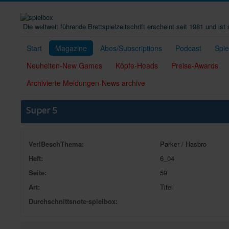
Die weltweit führende Brettspielzeitschrift erscheint seit 1981 und is
Start
Magazine
Abos/Subscriptions
Podcast
Spi
Neuheiten-New Games
Köpfe-Heads
Preise-Awards
Archivierte Meldungen-News archive
Super 5
VerlBeschThema:
Parker / Hasbro
Heft:
6_04
Seite:
59
Art:
Titel
Durchschnittsnote-spielbox: