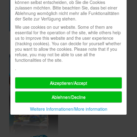
können selbst entscheiden, ob Sie die Cookies
zulassen möchten. Bitte beachten Sie, dass bei einer
In eigener Sache-On our own behalf
Ablehnung womöglich nicht mehr alle Funktionalitäten
Archivierte Meldungen-News archive
der Seite zur Verfügung stehen.
We use cookies on our website. Some of them are
essential for the operation of the site, while others help
us to improve this website and the user experience
(tracking cookies). You can decide for yourself whether
you want to allow the cookies. Please note that if you
refuse, you may not be able to use all the
functionalities of the site.
.
Akzeptieren/Accept
Ablehnen/Decline
Weitere Informationen/More information