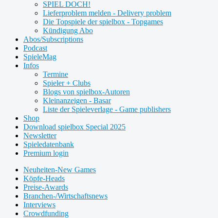
SPIEL DOCH!
Lieferproblem melden - Delivery problem
Die Topspiele der spielbox - Topgames
Kündigung Abo
Abos/Subscriptions
Podcast
SpieleMag
Infos
Termine
Spieler + Clubs
Blogs von spielbox-Autoren
Kleinanzeigen - Basar
Liste der Spieleverlage - Game publishers
Shop
Download spielbox Special 2025
Newsletter
Spieledatenbank
Premium login
Neuheiten-New Games
Köpfe-Heads
Preise-Awards
Branchen-/Wirtschaftsnews
Interviews
Crowdfunding