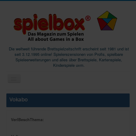
Die weltweit führende Brettspielzeitschrift erscheint seit 1981 und ist
seit 3.12.1995 online! Spielerezensionen von Profis, spielbare
Spieleerweiterungen und alles über Brettspiele, Kartenspiele,
Kinderspiele uvm.
Start
Vokabo
Magazine
Abos/Subscriptions
VerlBeschThema:
Podcast
SpieleMag