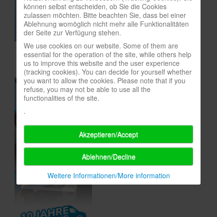
können selbst entscheiden, ob Sie die Cookies
In eigener Sache-On our own behalf
zulassen möchten. Bitte beachten Sie, dass bei einer
Ablehnung womöglich nicht mehr alle Funktionalitäten
Archivierte Meldungen-News archive
der Seite zur Verfügung stehen.
We use cookies on our website. Some of them are
essential for the operation of the site, while others help
us to improve this website and the user experience
(tracking cookies). You can decide for yourself whether
you want to allow the cookies. Please note that if you
refuse, you may not be able to use all the
functionalities of the site.
.
Akzeptieren/Accept
Ablehnen/Decline
Weitere Informationen/More information