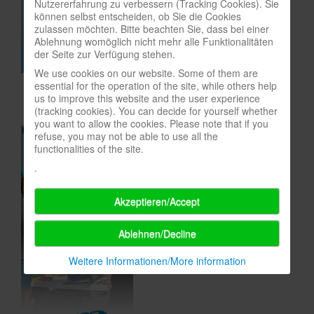
Nutzererfahrung zu verbessern (Tracking Cookies). Sie
können selbst entscheiden, ob Sie die Cookies
In eigener Sache-On our own behalf
zulassen möchten. Bitte beachten Sie, dass bei einer
Ablehnung womöglich nicht mehr alle Funktionalitäten
Archivierte Meldungen-News archive
der Seite zur Verfügung stehen.
We use cookies on our website. Some of them are
essential for the operation of the site, while others help
us to improve this website and the user experience
(tracking cookies). You can decide for yourself whether
you want to allow the cookies. Please note that if you
refuse, you may not be able to use all the
functionalities of the site.
.
Akzeptieren/Accept
Ablehnen/Decline
Weitere Informationen/More information