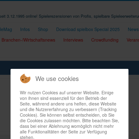
t seit 3.12.1995 online! Spielerezensionen von Profis, spielbare Spieleerweiter
eleMag
Infos
Shop
Download spielbox Special 2025
Newsl
Branchen-/Wirtschaftsnews
Interviews
Crowdfunding
Veran
We use cookies
Wir nutzen Cookies auf unserer Website. Einige
von ihnen sind essenziell für den Betrieb der
Seite, während andere uns helfen, diese Website
und die Nutzererfahrung zu verbessern (Tracking
Cookies). Sie können selbst entscheiden, ob Sie
die Cookies zulassen möchten. Bitte beachten Sie,
dass bei einer Ablehnung womöglich nicht mehr
alle Funktionalitäten der Seite zur Verfügung
stehen.