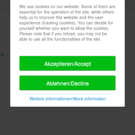
We use cookies on our website. Some of them are
essential for the operation of the site, while others
help us to improve this website and the user
experience (tracking cookies). You can decide for
yourself whether you want to allow the cookies.
Please note that if you refuse, you may not be
able to use all the functionalities of the site.
.
ng
AGB
Sitemap
Akzeptieren/Accept
Ablehnen/Decline
Weitere Informationen/More information