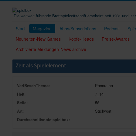
Die weltweit führende Brettspielzeitschrift erscheint seit 1981 und is
Start
Magazine
Abos/Subscriptions
Podcast
Spi
Neuheiten-New Games
Köpfe-Heads
Preise-Awards
Archivierte Meldungen-News archive
Zeit als Spielelement
VerlBeschThema:
Panorama
Heft:
7_14
Seite:
58
Art:
Stichwort
Durchschnittsnote-spielbox: