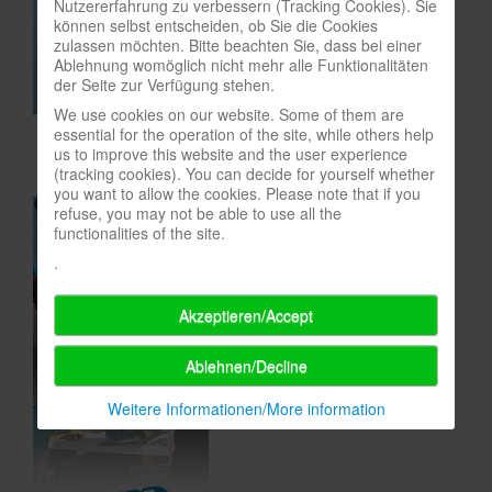
Nutzererfahrung zu verbessern (Tracking Cookies). Sie
können selbst entscheiden, ob Sie die Cookies
In eigener Sache-On our own behalf
zulassen möchten. Bitte beachten Sie, dass bei einer
Ablehnung womöglich nicht mehr alle Funktionalitäten
Archivierte Meldungen-News archive
der Seite zur Verfügung stehen.
We use cookies on our website. Some of them are
essential for the operation of the site, while others help
us to improve this website and the user experience
(tracking cookies). You can decide for yourself whether
you want to allow the cookies. Please note that if you
refuse, you may not be able to use all the
functionalities of the site.
.
Akzeptieren/Accept
Ablehnen/Decline
Weitere Informationen/More information