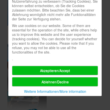
Nutzererfahrung zu verbessern (Tracking Cookies). Sie
können selbst entscheiden, ob Sie die Cookies
In eigener Sache-On our own behalf
zulassen möchten. Bitte beachten Sie, dass bei einer
Ablehnung womöglich nicht mehr alle Funktionalitäten
Archivierte Meldungen-News archive
der Seite zur Verfügung stehen.
We use cookies on our website. Some of them are
essential for the operation of the site, while others help
us to improve this website and the user experience
(tracking cookies). You can decide for yourself whether
you want to allow the cookies. Please note that if you
refuse, you may not be able to use all the
functionalities of the site.
.
Akzeptieren/Accept
Ablehnen/Decline
Weitere Informationen/More information