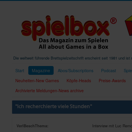
Die weltweit führende Brettspielzeitschrift erscheint seit 1981 und is
Start
Magazine
Abos/Subscriptions
Podcast
Spi
Neuheiten-New Games
Köpfe-Heads
Preise-Awards
Archivierte Meldungen-News archive
"Ich recherchierte viele Stunden"
VerlBeschThema:
Interview mit Luc Rem