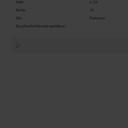
Heft:
4_24
Seite:
16
Art:
Personen
Durchschnittsnote-spielbox: