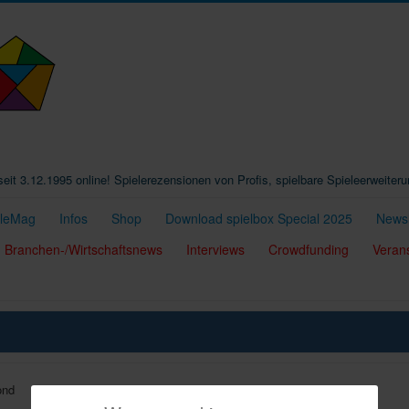
t seit 3.12.1995 online! Spielerezensionen von Profis, spielbare Spieleerweiter
eleMag
Infos
Shop
Download spielbox Special 2025
Newsl
Branchen-/Wirtschaftsnews
Interviews
Crowdfunding
Veran
ond