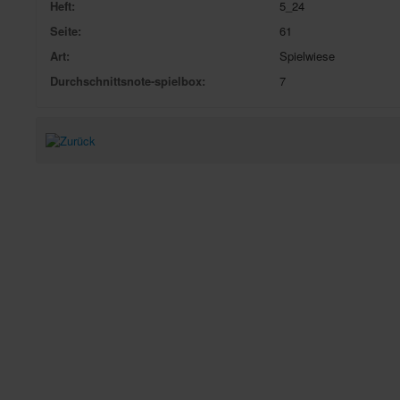
Heft:
5_24
Seite:
61
Art:
Spielwiese
Durchschnittsnote-spielbox:
7