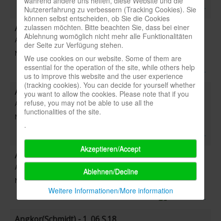
während andere uns helfen, diese Website und die
Nutzererfahrung zu verbessern (Tracking Cookies). Sie
können selbst entscheiden, ob Sie die Cookies
zulassen möchten. Bitte beachten Sie, dass bei einer
Andromeda(Heidelberger/Galakta) - 4_16 S.50
Ablehnung womöglich nicht mehr alle Funktionalitäten
Art: Titel
der Seite zur Verfügung stehen.
Note: 7
We use cookies on our website. Some of them are
essential for the operation of the site, while others help
us to improve this website and the user experience
(tracking cookies). You can decide for yourself whether
Andromeda(Abacus) - 2_00 S.38
you want to allow the cookies. Please note that if you
refuse, you may not be able to use all the
Art: Titel
functionalities of the site.
Note: 7,29
.
Akzeptieren/Accept
Angel, Rob(Interview) - 2_93 S.8
Art: Personen
Ablehnen/Decline
Note:
Weitere Informationen/More information
Angkor(Schmidt) - 1_06 S.18