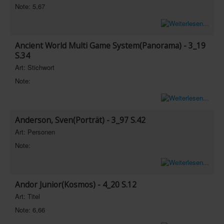
Note: 5,67
In eigener Sache-On our own behalf
Archivierte Meldungen-News archive
Ancient World Multi Game System(Panorama) - 3_19
S.34
Art: Stichwort
Note:
Anderson, Sven(Porträt) - 3_97 S.42
Art: Personen
Note:
Andor Junior(Kosmos) - 4_20 S.12
Art: Titel
Note: 6,66