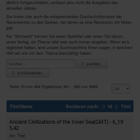
jährlich fortgeschrieben, umfasst also nicht die Ausgaben des
aktuellen Jahres.
Infos
Sie finden hier auch die entsprechenden Durchschnittsnoten der
Shop
Rezensenten zu den Spielen, bei denen es eine Rezension mit Noten
gab.
Download spielbox Special 2025
Als "Stichwort" können Sie einen Spieltitel oder einen Teil davon,
Newsletter
einen Verlag, ein Thema oder was auch immer eingeben. Wenn wir's
registriert haben, wird unsere Suchmaschine Ihnen sagen, in welchem
Spieledatenbank
Heft wir uns mit dem Thema beschäftigt haben.
Premium login
suchen...
zurücksetzen...
Neuheiten-New Games
Köpfe-Heads
Seite 19 von 484 Ergebnisse 361 - 380 von 9666
Preise-Awards
Branchen-/Wirtschaftsnews
Titel/Name
Sortieren nach:
Id
Titel
Interviews
Ancient Civilizations of the Inner Sea(GMT) - 6_19
Crowdfunding
S.42
Art: Titel
Veranstaltungen-Events