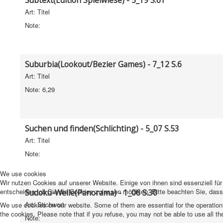
Subtext(Edition Spielwiese) - 5_19 S.61
Art: Titel
Note:
Suburbia(Lookout/Bezier Games) - 7_12 S.6
Art: Titel
Note: 6,29
Suchen und finden(Schlichting) - 5_07 S.53
Art: Titel
Note:
We use cookies
Wir nutzen Cookies auf unserer Website. Einige von ihnen sind essenziell fü
entscheiden, ob Sie die Cookies zulassen möchten. Bitte beachten Sie, dass 
Sudoku-Welle(Panorama) - 1_06 S.30
Art: Stichwort
We use cookies on our website. Some of them are essential for the operation o
the cookies. Please note that if you refuse, you may not be able to use all the 
Note: