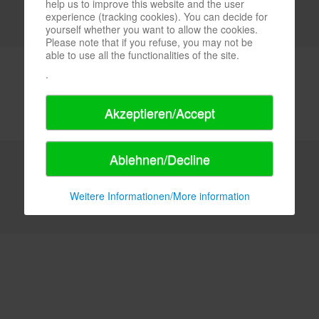
help us to improve this website and the user
experience (tracking cookies). You can decide for
yourself whether you want to allow the cookies.
Please note that if you refuse, you may not be
able to use all the functionalities of the site.
.
Akzeptieren/Accept
Ablehnen/Decline
Weitere Informationen/More information