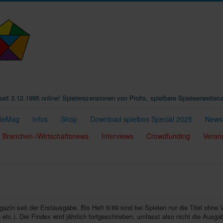
t seit 3.12.1995 online! Spielerezensionen von Profis, spielbare Spieleerweiter
eleMag
Infos
Shop
Download spielbox Special 2025
Newsl
Branchen-/Wirtschaftsnews
Interviews
Crowdfunding
Veran
agazin seit der Erstausgabe. Bis Heft 6/89 sind bei Spielen nur die Titel ohne 
etc.). Der Findex wird jährlich fortgeschrieben, umfasst also nicht die Ausga