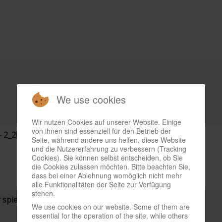
We use cookies
Wir nutzen Cookies auf unserer Website. Einige
von ihnen sind essenziell für den Betrieb der
 2_20 S.56
Seite, während andere uns helfen, diese Website
und die Nutzererfahrung zu verbessern (Tracking
Cookies). Sie können selbst entscheiden, ob Sie
die Cookies zulassen möchten. Bitte beachten Sie,
dass bei einer Ablehnung womöglich nicht mehr
alle Funktionalitäten der Seite zur Verfügung
stehen.
spielen) - 3_20 S.56
We use cookies on our website. Some of them are
essential for the operation of the site, while others