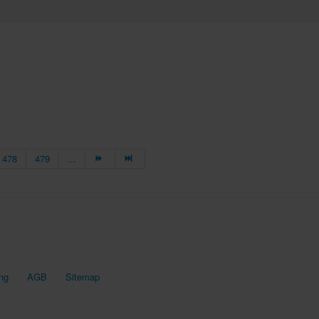
478
479
...
ng
AGB
Sitemap