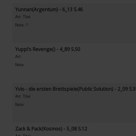
Yunnan(Argentum) - 6_13 S.46
Art: Titel
Note: 7
Yuppi's Revenge() - 4_89 S.50
Art:
Note:
Yvio - die ersten Brettspiele(Public Solution) - 2_09 S.
Art: Titel
Note:
Zack & Pack(Kosmos) - 5_08 S.12
Art: Titel