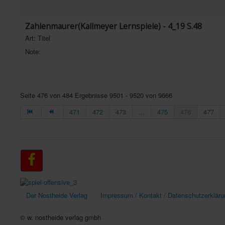
Zahlenmaurer(Kallmeyer Lernspiele) - 4_19 S.48
Art: Titel
Note:
Seite 476 von 484 Ergebnisse 9501 - 9520 von 9666
471
472
473
...
475
476
477
Der Nostheide Verlag
Impressum / Kontakt / Datenschutzerkläru
© w. nostheide verlag gmbh