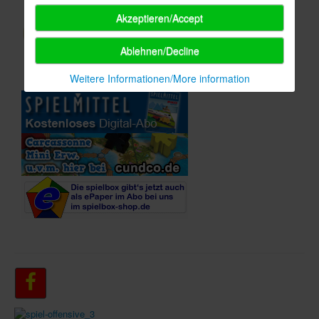
Akzeptieren/Accept
In eigener Sache-On our own behalf
Archivierte Meldungen-News archive
Ablehnen/Decline
Weitere Informationen/More information