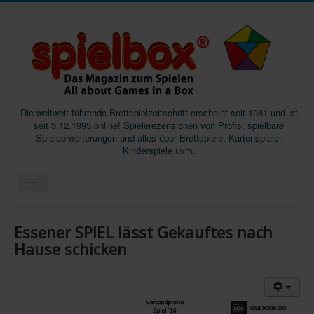
Die weltweit führende Brettspielzeitschrift erscheint seit 1981 und ist
seit 3.12.1995 online! Spielerezensionen von Profis, spielbare
Spieleerweiterungen und alles über Brettspiele, Kartenspiele,
Kinderspiele uvm.
Start
Essener SPIEL lässt Gekauftes nach
Magazine
Hause schicken
Abos/Subscriptions
Podcast
SpieleMag