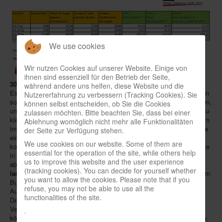
Infos
Shop
We use cookies
Download spielbox Special 2025
Newsletter
Wir nutzen Cookies auf unserer Website. Einige von
ihnen sind essenziell für den Betrieb der Seite,
Spieledatenbank
30.06.2016
- Wer die weltgrößte Spielemesse in Essen auch zum
während andere uns helfen, diese Website und die
Einkaufen nutzt, fragt sich bald, wo er die Neuerwerbungen verstauen
Nutzererfahrung zu verbessern (Tracking Cookies). Sie
Premium login
soll. Selbst die größten Taschen platzen irgendwann aus allen Nähten,
können selbst entscheiden, ob Sie die Cookies
und für manchen mit größerem Budget wird sogar das eigene Auto zu
zulassen möchten. Bitte beachten Sie, dass bei einer
Neuheiten-New Games
klein. Der organisierende
Friedhelm Merz Verlag
hat dieses Problem
Ablehnung womöglich nicht mehr alle Funktionalitäten
im letzten November mit einer Umfrage ausgelotet, deren Ergebnisse
der Seite zur Verfügung stehen.
Köpfe-Heads
eindeutig waren, weshalb man jetzt für Abhilfe sorgt: Während der
We use cookies on our website. Some of them are
kommenden
SPIEL
am 13.-16.10. können Besucher ihre Messebeute
Preise-Awards
essential for the operation of the site, while others help
in Halle 7 am Stand 7-G101 beim Dienstleister
Mail Boxes etc.
us to improve this website and the user experience
abgeben und gegen einen Obolus
weltweit nach Hause schicken
Branchen-/Wirtschaftsnews
(tracking cookies). You can decide for yourself whether
lassen
. So müssen sie sich auf der Heimreise weder im Pkw noch im
you want to allow the cookies. Please note that if you
Bus, im Zug oder am Flughafen mit sperrigem Spielegepäck plagen.
Interviews
refuse, you may not be able to use all the
Auf Wunsch wird die Fracht in Essen auch geeignet verpackt.
functionalities of the site.
Deutsche und andere EU-Kunden sollen im Vergleich zum DHL-
Crowdfunding
Versand sogar Kosten sparen (siehe Tabelle), Geschäftskunden
.
Veranstaltungen-Events
können sich unter Tel. 040/39 90 89 60 über Sondertarife informieren.