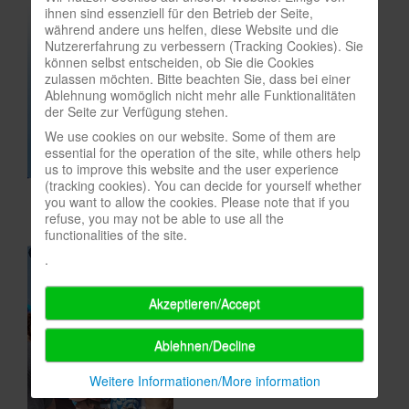
ihnen sind essenziell für den Betrieb der Seite,
In eigener Sache-On our own behalf
während andere uns helfen, diese Website und die
Nutzererfahrung zu verbessern (Tracking Cookies). Sie
Archivierte Meldungen-News archive
können selbst entscheiden, ob Sie die Cookies
zulassen möchten. Bitte beachten Sie, dass bei einer
Ablehnung womöglich nicht mehr alle Funktionalitäten
der Seite zur Verfügung stehen.
We use cookies on our website. Some of them are
essential for the operation of the site, while others help
us to improve this website and the user experience
(tracking cookies). You can decide for yourself whether
you want to allow the cookies. Please note that if you
refuse, you may not be able to use all the
functionalities of the site.
.
Akzeptieren/Accept
Ablehnen/Decline
Weitere Informationen/More information