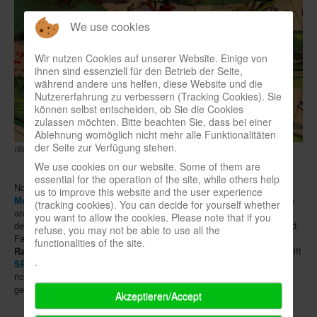
We use cookies
Wir nutzen Cookies auf unserer Website. Einige von
ihnen sind essenziell für den Betrieb der Seite,
während andere uns helfen, diese Website und die
Nutzererfahrung zu verbessern (Tracking Cookies). Sie
können selbst entscheiden, ob Sie die Cookies
zulassen möchten. Bitte beachten Sie, dass bei einer
Ablehnung womöglich nicht mehr alle Funktionalitäten
der Seite zur Verfügung stehen.
(Bild: Spielzeugmuseum Nürnberg)
We use cookies on our website. Some of them are
essential for the operation of the site, while others help
Noch ein paar Wochen dauert es, bis am 28.6. die
Spieletour von
us to improve this website and the user experience
Meeplebox Events
startet und wieder Urlaubende und Einheimische
(tracking cookies). You can decide for yourself whether
an der
Nord- und Ostsee
zum Mitspielen anregt: Bis zum 16.8. hält
you want to allow the cookies. Please note that if you
der Spielebus an
beliebten Ferienorten
, diesmal inklusive Kinder- und
refuse, you may not be able to use all the
Familienspielen der Hersteller
HABA
,
HeidelBÄR Games
,
functionalities of the site.
Ravensburger
und
Smart Games
. Dabei ist zudem unsere Zeitschrift
.
SPIEL DOCH!
für Gelegenheitsspieler. Wer bei einem Schätzspiel
richtig liegt, kann eines von drei Spielepaketen im Wert von je 100 €
gewinnen.
(th)
Akzeptieren/Accept