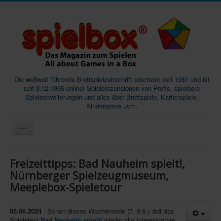
Die weltweit führende Brettspielzeitschrift erscheint seit 1981 und ist
seit 3.12.1995 online! Spielerezensionen von Profis, spielbare
Spieleerweiterungen und alles über Brettspiele, Kartenspiele,
Kinderspiele uvm.
Start
Freizeittipps: Bad Nauheim spielt!,
Magazine
Nürnberger Spielzeugmuseum,
Meeplebox-Spieletour
Abos/Subscriptions
Podcast
05.06.2024
- Schon dieses Wochenende (7.-9.6.) lädt das
SpieleMag
Spielefest
Bad Nauheim spielt!
wieder alle Interessierten