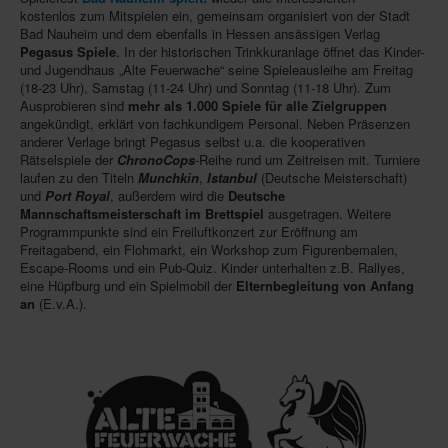
kostenlos zum Mitspielen ein, gemeinsam organisiert von der Stadt
Infos
Bad Nauheim und dem ebenfalls in Hessen ansässigen Verlag
Pegasus Spiele
. In der historischen Trinkkuranlage öffnet das Kinder-
Shop
und Jugendhaus „Alte Feuerwache“ seine Spieleausleihe am Freitag
(18-23 Uhr), Samstag (11-24 Uhr) und Sonntag (11-18 Uhr). Zum
Download spielbox Special 2025
Ausprobieren sind
mehr als 1.000 Spiele für alle Zielgruppen
angekündigt, erklärt von fachkundigem Personal. Neben Präsenzen
Newsletter
anderer Verlage bringt Pegasus selbst u.a. die kooperativen
Rätselspiele der
ChronoCops
-Reihe rund um Zeitreisen mit. Turniere
Spieledatenbank
laufen zu den Titeln
Munchkin
,
Istanbul
(Deutsche Meisterschaft)
und
Port Royal
, außerdem wird die
Deutsche
Premium login
Mannschaftsmeisterschaft im Brettspiel
ausgetragen. Weitere
Programmpunkte sind ein Freiluftkonzert zur Eröffnung am
Neuheiten-New Games
Freitagabend, ein Flohmarkt, ein Workshop zum Figurenbemalen,
Escape-Rooms und ein Pub-Quiz. Kinder unterhalten z.B. Rallyes,
Köpfe-Heads
eine Hüpfburg und ein Spielmobil der
Elternbegleitung von Anfang
an
Preise-Awards
(E.v.A.).
Branchen-/Wirtschaftsnews
Interviews
Crowdfunding
Veranstaltungen-Events