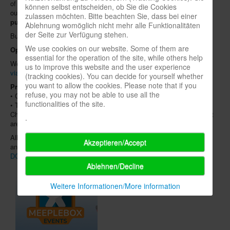
of new and older games, have them explained to you and try them
können selbst entscheiden, ob Sie die Cookies
out. The event is rounded off by
flea market, merchant and
zulassen möchten. Bitte beachten Sie, dass bei einer
publisher booths
.
Ablehnung womöglich nicht mehr alle Funktionalitäten
der Seite zur Verfügung stehen.
Bus route 5 runs every half hour directly to the fair and back.
We use cookies on our website. Some of them are
Opening hours:
Saturday & Sunday 10 a.m. - 6 p.m.
essential for the operation of the site, while others help
We recommend that you buy your tickets in advance
in our shop
or
us to improve this website and the user experience
via eventim
, which will save you money and time!
(tracking cookies). You can decide for yourself whether
you want to allow the cookies. Please note that if you
Presale prices:
refuse, you may not be able to use all the
• One-day ticket: 12 €
functionalities of the site.
• Two-day ticket: 20 €
Children under the age of 10 accompanied by their family or a parent
.
are admitted free of charge.
All further information about the show, such as the list of exhibitors
Akzeptieren/Accept
and new products as well as the events, can be found on the
SPIEL
DOCH!-website
.
Ablehnen/Decline
Weitere Informationen/More information