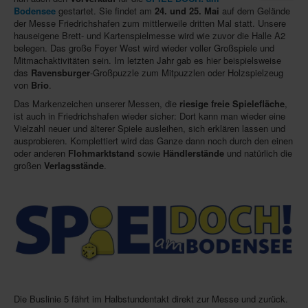
Bodensee
gestartet. Sie findet am
24. und 25. Mai
auf dem Gelände
Infos
der Messe Friedrichshafen zum mittlerweile dritten Mal statt. Unsere
hauseigene Brett- und Kartenspielmesse wird wie zuvor die Halle A2
Shop
belegen. Das große Foyer West wird wieder voller Großspiele und
Mitmachaktivitäten sein. Im letzten Jahr gab es hier beispielsweise
Download spielbox Special 2025
das
Ravensburger
-Großpuzzle zum Mitpuzzlen oder Holzspielzeug
von
Brio
.
Newsletter
Das Markenzeichen unserer Messen, die
riesige freie Spielefläche
,
Spieledatenbank
ist auch in Friedrichshafen wieder sicher: Dort kann man wieder eine
Vielzahl neuer und älterer Spiele ausleihen, sich erklären lassen und
Premium login
ausprobieren. Komplettiert wird das Ganze dann noch durch den einen
oder anderen
Flohmarktstand
sowie
Händlerstände
und natürlich die
Neuheiten-New Games
großen
Verlagsstände
.
Köpfe-Heads
Preise-Awards
Branchen-/Wirtschaftsnews
Interviews
Crowdfunding
Die Buslinie 5 fährt im Halbstundentakt direkt zur Messe und zurück.
Veranstaltungen-Events