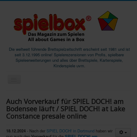
Die weltweit führende Brettspielzeitschrift erscheint seit 1981 und ist
seit 3.12.1995 online! Spielerezensionen von Profis, spielbare
Spieleerweiterungen und alles über Brettspiele, Kartenspiele,
Kinderspiele uvm.
Start
Auch Vorverkauf für SPIEL DOCH! am
Magazine
Bodensee läuft / SPIEL DOCH! at Lake
Constance presale online
Abos/Subscriptions
Podcast
18.12.2024
- Nach der
SPIEL DOCH! in Dortmund
haben wir
SpieleMag
nun auch den
Vorverkauf
für die
SPIEL DOCH! am