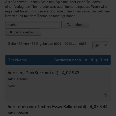
Als "Stichwort" können Sie einen Spieltitel oder einen Teil davon,
Newsletter
einen Verlag, ein Thema oder was auch immer eingeben. Wenn wir's
registriert haben, wird unsere Suchmaschine Ihnen sagen, in welchem
Spieledatenbank
Heft wir uns mit dem Thema beschäftigt haben.
Premium login
suchen...
zurücksetzen...
Neuheiten-New Games
Köpfe-Heads
Seite 452 von 484 Ergebnisse 9021 - 9040 von 9666
Preise-Awards
Branchen-/Wirtschaftsnews
Titel/Name
Sortieren nach:
Id
Titel
Interviews
Verssen, Dan(Kurzporträt) - 4_02 S.43
Crowdfunding
Art: Personen
Veranstaltungen-Events
Note:
In eigener Sache-On our own behalf
Archivierte Meldungen-News archive
Verstehen von Texten(Essay Balkenhohl) - 4_07 S.44
Art: Stichwort