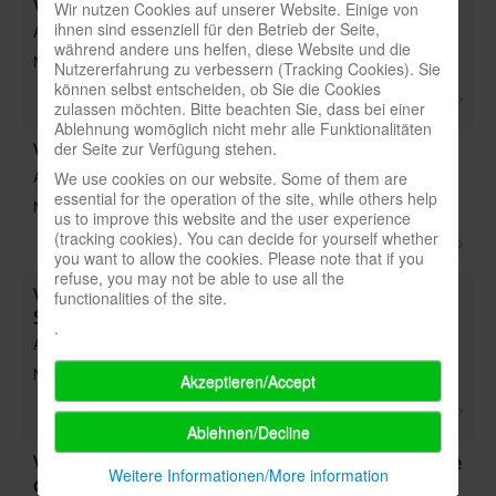
Vertigo(Import) - 5_91 S.47
Wir nutzen Cookies auf unserer Website. Einige von
ihnen sind essenziell für den Betrieb der Seite,
Art: Titel
während andere uns helfen, diese Website und die
Note:
Nutzererfahrung zu verbessern (Tracking Cookies). Sie
können selbst entscheiden, ob Sie die Cookies
zulassen möchten. Bitte beachten Sie, dass bei einer
Ablehnung womöglich nicht mehr alle Funktionalitäten
der Seite zur Verfügung stehen.
VerTIPPT - nochmal!(Heidelberger) - 7_09 S.65
Art: Titel
We use cookies on our website. Some of them are
essential for the operation of the site, while others help
Note:
us to improve this website and the user experience
(tracking cookies). You can decide for yourself whether
you want to allow the cookies. Please note that if you
refuse, you may not be able to use all the
Verwendung nachhaltiger Materialien bei
functionalities of the site.
Spielen(Reportage) - 6_10 S.52
.
Art: Stichwort
Note:
Akzeptieren/Accept
Ablehnen/Decline
Verwerfliche Meeplebehandlung(Serie: Spielelemete
Weitere Informationen/More information
der Neuzeit) - 3_24 S.46