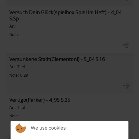
Versuch Dein Glück(spielbox Spiel im Heft) - 4_04
S.Sp
Art:
Note:
Versunkene Stadt(Clementoni) - 5_04 S.16
Art: Titel
Note: 6,29
Vertigo(Parker) - 4_95 S.25
Art: Titel
Note:
We use cookies