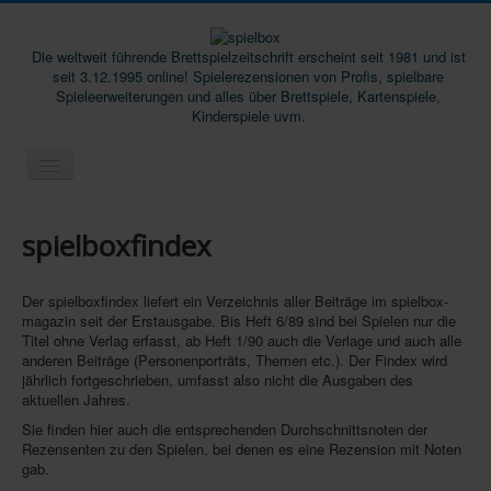
Die weltweit führende Brettspielzeitschrift erscheint seit 1981 und ist
seit 3.12.1995 online! Spielerezensionen von Profis, spielbare
Spieleerweiterungen und alles über Brettspiele, Kartenspiele,
Kinderspiele uvm.
Start
spielboxfindex
Magazine
Abos/Subscriptions
Der spielboxfindex liefert ein Verzeichnis aller Beiträge im spielbox-
magazin seit der Erstausgabe. Bis Heft 6/89 sind bei Spielen nur die
Podcast
Titel ohne Verlag erfasst, ab Heft 1/90 auch die Verlage und auch alle
anderen Beiträge (Personenporträts, Themen etc.). Der Findex wird
SpieleMag
jährlich fortgeschrieben, umfasst also nicht die Ausgaben des
aktuellen Jahres.
Infos
Sie finden hier auch die entsprechenden Durchschnittsnoten der
Shop
Rezensenten zu den Spielen, bei denen es eine Rezension mit Noten
gab.
Download spielbox Special 2025