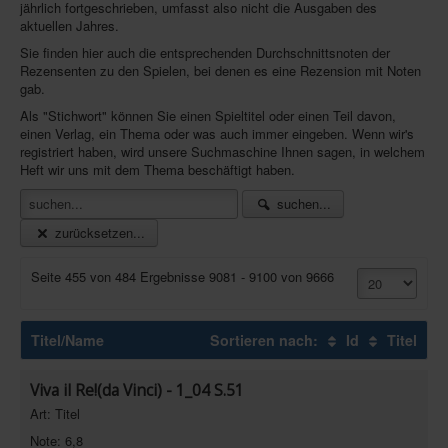
jährlich fortgeschrieben, umfasst also nicht die Ausgaben des
aktuellen Jahres.
Infos
Sie finden hier auch die entsprechenden Durchschnittsnoten der
Shop
Rezensenten zu den Spielen, bei denen es eine Rezension mit Noten
gab.
Download spielbox Special 2025
Als "Stichwort" können Sie einen Spieltitel oder einen Teil davon,
Newsletter
einen Verlag, ein Thema oder was auch immer eingeben. Wenn wir's
registriert haben, wird unsere Suchmaschine Ihnen sagen, in welchem
Spieledatenbank
Heft wir uns mit dem Thema beschäftigt haben.
Premium login
suchen...
zurücksetzen...
Neuheiten-New Games
Köpfe-Heads
Seite 455 von 484 Ergebnisse 9081 - 9100 von 9666
Preise-Awards
Branchen-/Wirtschaftsnews
Titel/Name
Sortieren nach:
Id
Titel
Interviews
Viva il Re!(da Vinci) - 1_04 S.51
Crowdfunding
Art: Titel
Veranstaltungen-Events
Note: 6,8