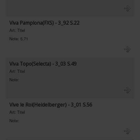
In eigener Sache-On our own behalf
Archivierte Meldungen-News archive
Viva Pamplona(FXS) - 3_92 S.22
Art: Titel
Note: 5,71
Viva Topo(Selecta) - 3_03 S.49
Art: Titel
Note:
Vive le Roi(Heidelberger) - 3_01 S.56
Art: Titel
Note: