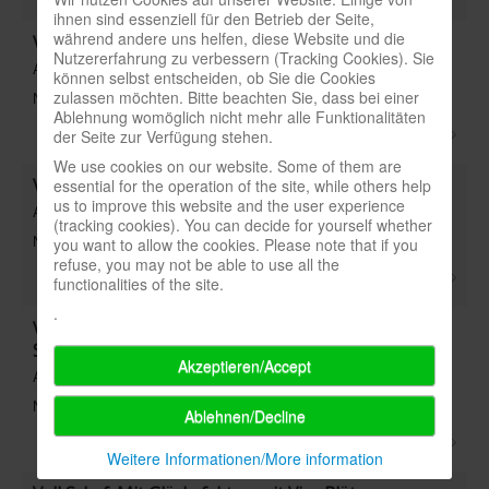
ihnen sind essenziell für den Betrieb der Seite,
während andere uns helfen, diese Website und die
Volker Schäfer(Porträt) - 7_18 S.20
Nutzererfahrung zu verbessern (Tracking Cookies). Sie
Art: Personen
können selbst entscheiden, ob Sie die Cookies
zulassen möchten. Bitte beachten Sie, dass bei einer
Note:
Ablehnung womöglich nicht mehr alle Funktionalitäten
der Seite zur Verfügung stehen.
We use cookies on our website. Some of them are
Voll Schaf(HUCH! & friends) - 4_14 S.20
essential for the operation of the site, while others help
us to improve this website and the user experience
Art: Titel
(tracking cookies). You can decide for yourself whether
Note: 7
you want to allow the cookies. Please note that if you
refuse, you may not be able to use all the
functionalities of the site.
.
Voll Schaf: Ausgleich des Startspielervorteils(Besser
Spielen) - 5_14 S.64
Akzeptieren/Accept
Art: Stichwort
Note:
Ablehnen/Decline
Weitere Informationen/More information