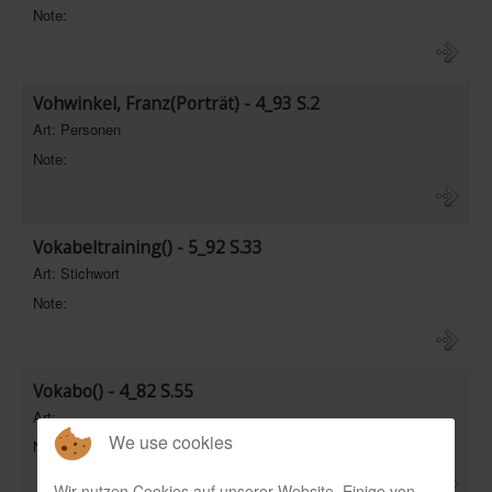
Note:
Vohwinkel, Franz(Porträt) - 4_93 S.2
Art: Personen
Note:
Vokabeltraining() - 5_92 S.33
Art: Stichwort
Note:
Vokabo() - 4_82 S.55
Art:
We use cookies
Note:
Wir nutzen Cookies auf unserer Website. Einige von