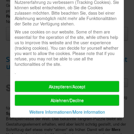
Nutzererfahrung zu verbessern (Tracking Cookies). Sie
Gelegenheit, ihre neuen Entwürfe Verlagen und Agenturen zu
können selbst entscheiden, ob Sie die Cookies
präsentieren; eine Teilnahme sagten bereits
50 Vertreter und
zulassen möchten. Bitte beachten Sie, dass bei einer
Redakteure von 30 Firmen
zu, die zu diesem Anlass potenzielle
Ablehnung womöglich nicht mehr alle Funktionalitäten
Neuzugänge für ihre Programme sichten können.
der Seite zur Verfügung stehen.
Weiterlesen: 3.-4. Juni / June 3-4: Göttinger
We use cookies on our website. Some of them are
Spieleautor*innen-Treffen, Göttinger Tag des Spiels
essential for the operation of the site, while others help
us to improve this website and the user experience
(tracking cookies). You can decide for yourself whether
you want to allow the cookies. Please note that if you
SPIEL Essen: neues Logo, Website zieht
refuse, you may not be able to use all the
functionalities of the site.
um / new logo and website address
.
11.05.2023
- "Alles neu macht
der Mai" heißt ein Sprichwort,
Akzeptieren/Accept
und zumindest in Teilen nutzt auch die
Essener SPIEL
den Monat für ein wenig
Ablehnen/Decline
Frühjahrsputz
: Ein Jahr und knapp
fünfeinhalb Monate nach der Übernahme durch die Nürnberger
Weitere Informationen/More information
Spielwarenmesse eG
ziert ein
neues Logo
die größte
Brettspielmesse der Welt. Das bekannte Tangram-Puzzle bleibt als
Gestaltungselement erhalten, wird aber leicht schräg gestellt, und der
Schriftzug darf etwas mehr "atmen" als früher. Damit will der
Merz