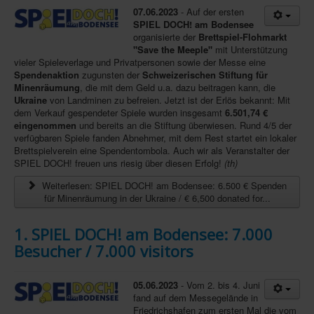
07.06.2023
- Auf der ersten
Infos
SPIEL DOCH! am Bodensee
organisierte der
Brettspiel-Flohmarkt
Shop
"Save the Meeple"
mit Unterstützung
vieler Spieleverlage und Privatpersonen sowie der Messe eine
Download spielbox Special 2025
Spendenaktion
zugunsten der
Schweizerischen Stiftung für
Minenräumung
, die mit dem Geld u.a. dazu beitragen kann, die
Newsletter
Ukraine
von Landminen zu befreien. Jetzt ist der Erlös bekannt: Mit
dem Verkauf gespendeter Spiele wurden insgesamt
6.501,74 €
Spieledatenbank
eingenommen
und bereits an die Stiftung überwiesen. Rund 4/5 der
verfügbaren Spiele fanden Abnehmer, mit dem Rest startet ein lokaler
Premium login
Brettspielverein eine Spendentombola. Auch wir als Veranstalter der
SPIEL DOCH! freuen uns riesig über diesen Erfolg!
(th)
Neuheiten-New Games
Weiterlesen: SPIEL DOCH! am Bodensee: 6.500 € Spenden
Köpfe-Heads
für Minenräumung in der Ukraine / € 6,500 donated for...
Preise-Awards
1. SPIEL DOCH! am Bodensee: 7.000
Branchen-/Wirtschaftsnews
Besucher / 7.000 visitors
Interviews
Crowdfunding
05.06.2023
- Vom 2. bis 4. Juni
fand auf dem Messegelände in
Veranstaltungen-Events
Friedrichshafen zum ersten Mal die vom