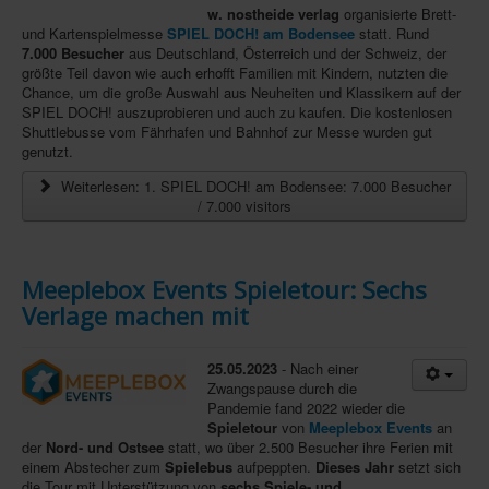
w. nostheide verlag
organisierte Brett-
In eigener Sache-On our own behalf
und Kartenspielmesse
SPIEL DOCH! am Bodensee
statt. Rund
7.000 Besucher
aus Deutschland, Österreich und der Schweiz, der
Archivierte Meldungen-News archive
größte Teil davon wie auch erhofft Familien mit Kindern, nutzten die
Chance, um die große Auswahl aus Neuheiten und Klassikern auf der
SPIEL DOCH! auszuprobieren und auch zu kaufen. Die kostenlosen
Shuttlebusse vom Fährhafen und Bahnhof zur Messe wurden gut
genutzt.
Weiterlesen: 1. SPIEL DOCH! am Bodensee: 7.000 Besucher
/ 7.000 visitors
Meeplebox Events Spieletour: Sechs
Verlage machen mit
25.05.2023
- Nach einer
Zwangspause durch die
Pandemie fand 2022 wieder die
Spieletour
von
Meeplebox Events
an
der
Nord- und Ostsee
statt, wo über 2.500 Besucher ihre Ferien mit
einem Abstecher zum
Spielebus
aufpeppten.
Dieses Jahr
setzt sich
die Tour mit Unterstützung von
sechs Spiele- und