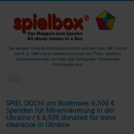
Die weltweit führende Brettspielzeitschrift erscheint seit 1981 und ist
seit 3.12.1995 online! Spielerezensionen von Profis, spielbare
Spieleerweiterungen und alles über Brettspiele, Kartenspiele,
Kinderspiele uvm.
Start
SPIEL DOCH! am Bodensee: 6.500 €
Magazine
Spenden für Minenräumung in der
Abos/Subscriptions
Ukraine / € 6,500 donated for mine
clearance in Ukraine
Podcast
SpieleMag